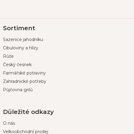
Z
Sortiment
á
p
Sazenice jahodníku
a
t
Cibuloviny a hlízy
í
Růže
Český česnek
Farmářské potraviny
Zahradnické potřeby
Půjčovna grilů
Důležité odkazy
O nás
Velkoobchodní prodej