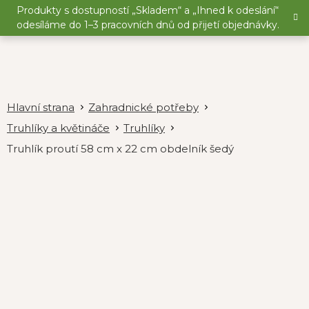
Přejít
Produkty s dostupností „Skladem“ a „Ihned k odeslání“
na
odesíláme do 1–3 pracovních dnů od přijetí objednávky.
obsah
Zahradnické potřeby
Truhlíky a květináče
Truhlíky
Truhlík proutí 58 cm x 22 cm obdelník šedý