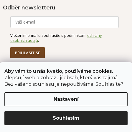
Odběr newsletteru
Vložením e-mailu souhlasíte s podmínkami
ochrany
osobních údajů
.
PŘIHLÁSIT SE
Aby vám to u nás kvetlo, používáme cookies.
Zlepšují web a zobrazují obsah, který vás zajímá.
Jahodárna Brozany
Obchodní podmínky
Bez vašeho souhlasu je nepoužíváme. Souhlasíte?
Podmínky ochrany údajů
Nastavení
Vytvořil Shoptet Premium
Copyright 2026
Jahodárna Brozany nad Ohří s.r.o.
. Všechna
Souhlasím
práva vyhrazena.
Upravit nastavení cookies