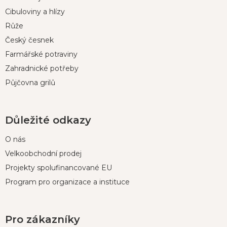
a
t
Cibuloviny a hlízy
í
Růže
Český česnek
Farmářské potraviny
Zahradnické potřeby
Půjčovna grilů
Důležité odkazy
O nás
Velkoobchodní prodej
Projekty spolufinancované EU
Program pro organizace a instituce
Pro zákazníky