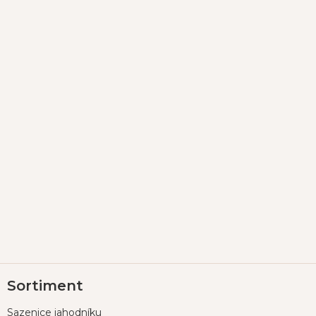
Z
Sortiment
á
p
Sazenice jahodníku