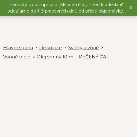
Přejít
Produkty s dostupností „Skladem“ a „Ihned k odeslání“
na
odesíláme do 1–3 pracovních dnů od přijetí objednávky.
obsah
Dekorace
Svíčky a vůně
Vonné oleje
Olej vonný 10 ml - PEČENÝ ČAJ