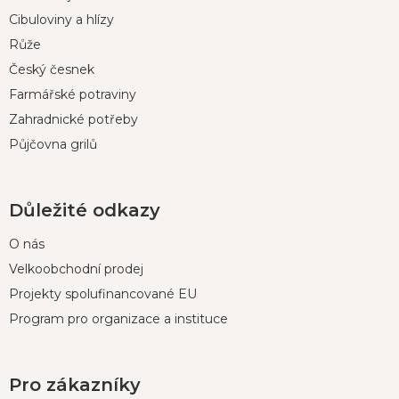
a
t
Cibuloviny a hlízy
í
Růže
Český česnek
Farmářské potraviny
Zahradnické potřeby
Půjčovna grilů
Důležité odkazy
O nás
Velkoobchodní prodej
Projekty spolufinancované EU
Program pro organizace a instituce
Pro zákazníky