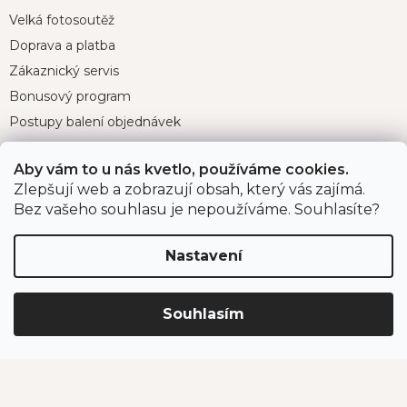
Velká fotosoutěž
Doprava a platba
Zákaznický servis
Bonusový program
Postupy balení objednávek
Nejčastější dotazy
Aby vám to u nás kvetlo, používáme cookies.
Reklamace
Zlepšují web a zobrazují obsah, který vás zajímá.
Obchodní podmínky
Bez vašeho souhlasu je nepoužíváme. Souhlasíte?
Ochrana osobních údajů
Nastavení
Kontakt
Souhlasím
eshop
@
jahodarnabrozany.cz
+420 477 477 057