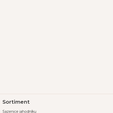
Z
Sortiment
á
p
Sazenice jahodníku