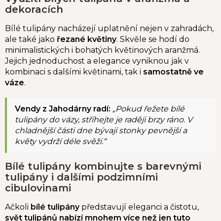
dekoracích
Bílé tulipány nacházejí uplatnění nejen v zahradách,
ale také jako
řezané květiny
. Skvěle se hodí do
minimalistických i bohatých květinových aranžmá.
Jejich jednoduchost a elegance vyniknou jak v
kombinaci s dalšími květinami, tak i
samostatně ve
váze
.
Vendy z Jahodárny radí:
„Pokud řežete bílé
tulipány do vázy, stříhejte je raději brzy ráno. V
chladnější části dne bývají stonky pevnější a
květy vydrží déle svěží.“
Bílé tulipány kombinujte s barevnými
tulipány i dalšími podzimními
cibulovinami
Ačkoli
bílé tulipány
představují eleganci a čistotu,
svět tulipánů nabízí mnohem více než jen tuto