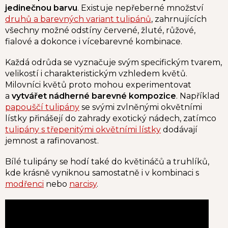
jedinečnou barvu
. Existuje nepřeberné množství
druhů a barevných variant tulipánů
, zahrnujících
všechny možné odstíny červené, žluté, růžové,
fialové a dokonce i vícebarevné kombinace.
Každá odrůda se vyznačuje svým specifickým tvarem,
velikostí i charakteristickým vzhledem květů.
Milovníci květů proto mohou experimentovat
a
vytvářet nádherné barevné kompozice
. Například
papouščí tulipány
se svými zvlněnými okvětními
lístky přinášejí do zahrady exotický nádech, zatímco
tulipány s třepenitými okvětními lístky
dodávají
jemnost a rafinovanost.
Bílé tulipány se hodí také do květináčů a truhlíků,
kde krásně vyniknou samostatně i v kombinaci s
modřenci
nebo
narcisy
.