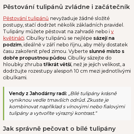
Pěstování tulipánů zvládne i začátečník
Pěstování tulipánů
nevyžaduje žádné složité
postupy, stačí dodržet několik základních pravidel.
Tulipány můžete pěstovat na zahradě
nebo i
v
květináči
. Cibulky tulipánů se nejlépe
sázejí na
podzim
, ideálně v září nebo říjnu, aby měly dostatek
času zakořenit před zimou. Vyberte
slunné místo s
dobře propustnou půdou
. Cibulky sázejte do
hloubky zhruba
třikrát větší
, než je jejich velikost, a
dodržujte rozestupy alespoň 10 cm mezi jednotlivými
cibulkami.
Vendy z Jahodárny radí:
„Bílé tulipány krásně
vyniknou vedle tmavších odrůd. Zkuste je
kombinovat například s vínovými nebo fialovými
tulipány a vytvoříte výrazný kontrast.“
Jak správně pečovat o bílé tulipány