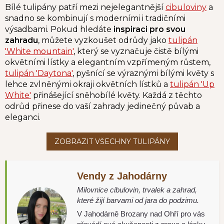
Bílé tulipány patří mezi nejelegantnější
cibuloviny
a
snadno se kombinují s moderními i tradičními
výsadbami. Pokud hledáte
inspiraci pro svou
zahradu
, můžete vyzkoušet odrůdy jako
tulipán
'White mountain'
, který se vyznačuje čistě bílými
okvětními lístky a elegantním vzpřímeným růstem,
tulipán 'Daytona'
,
pyšnící se výraznými bílými květy s
lehce zvlněnými okraji okvětních lístků a
tulipán 'Up
White'
přinášející sněhobílé květy
. Každá z těchto
odrůd přinese do vaší zahrady jedinečný půvab a
eleganci.
Vendy z Jahodárny
Milovnice cibulovin, trvalek a zahrad,
které žijí barvami od jara do podzimu.
V Jahodárně Brozany nad Ohří pro vás