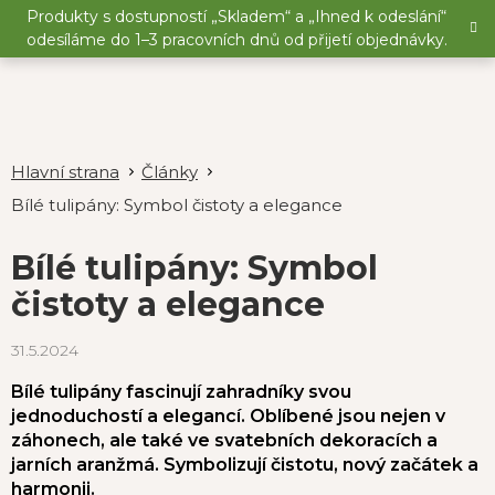
Přejít
Produkty s dostupností „Skladem“ a „Ihned k odeslání“
na
odesíláme do 1–3 pracovních dnů od přijetí objednávky.
obsah
Články
Bílé tulipány: Symbol čistoty a elegance
Bílé tulipány: Symbol
čistoty a elegance
31.5.2024
Bílé tulipány fascinují zahradníky svou
jednoduchostí a elegancí. Oblíbené jsou nejen v
záhonech, ale také ve svatebních dekoracích a
jarních aranžmá. Symbolizují čistotu, nový začátek a
harmonii.