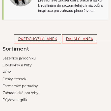
převádí své zkušenosti z praxe a lásku
k rostlinám do srozumitelných návodů a
inspirace pro zahradu plnou života.
PŘEDCHOZÍ ČLÁNEK
DALŠÍ ČLÁNEK
Z
Sortiment
á
p
Sazenice jahodníku
a
t
Cibuloviny a hlízy
í
Růže
Český česnek
Farmářské potraviny
Zahradnické potřeby
Půjčovna grilů