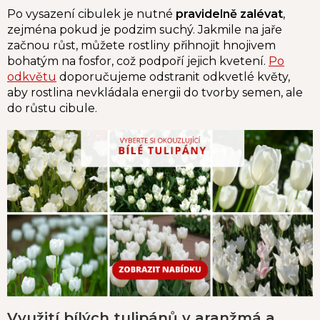
Po vysazení cibulek je nutné
pravidelně zalévat
,
zejména pokud je podzim suchý. Jakmile na jaře
začnou růst, můžete rostliny přihnojit hnojivem
bohatým na fosfor, což podpoří jejich kvetení.
Po
odkvětu
doporučujeme odstranit odkvetlé květy,
aby rostlina nevkládala energii do tvorby semen, ale
do růstu cibule.
Využití bílých tulipánů v aranžmá a