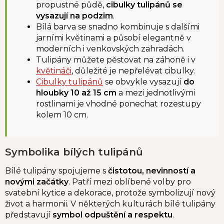
propustné půdě,
cibulky tulipánů se
vysazují na podzim
.
Bílá barva se snadno kombinuje s dalšími
jarními květinami a působí elegantně v
moderních i venkovských zahradách.
Tulipány můžete pěstovat na záhoně i v
květináči
, důležité je nepřelévat cibulky.
Cibulky tulipánů
se obvykle vysazují
do
hloubky 10 až 15 cm
a mezi jednotlivými
rostlinami je vhodné ponechat rozestupy
kolem 10 cm.
Symbolika bílých tulipánů
Bílé tulipány spojujeme s
čistotou, nevinností a
novými začátky
. Patří mezi oblíbené volby pro
svatební kytice a dekorace, protože symbolizují nový
život a harmonii. V některých kulturách bílé tulipány
představují
symbol odpuštění a respektu
.