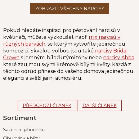
Pokud hledáte inspiraci pro pěstování narcisů v
květináči, můžete vyzkoušet např.
mix narcisů v
různých barvách
, se kterým vytvoříte jedinečnou
kompozici. Skvělou volbou jsou také
narcisy Bridal
Crown
s jemnými bíložlutými tóny nebo
narcisy Abba
,
které zaujmou svými krémově bílými květy. Každá z
těchto odrůd přinese do vašeho domova jedinečnou
eleganci a svěží jarní atmosféru.
PŘEDCHOZÍ ČLÁNEK
DALŠÍ ČLÁNEK
Z
Sortiment
á
p
Sazenice jahodníku
a
t
Cibuloviny a hlízy