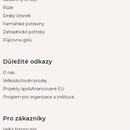
í
Růže
Český česnek
Farmářské potraviny
Zahradnické potřeby
Půjčovna grilů
Důležité odkazy
O nás
Velkoobchodní prodej
Projekty spolufinancované EU
Program pro organizace a instituce
Pro zákazníky
Velká fotosoutěž