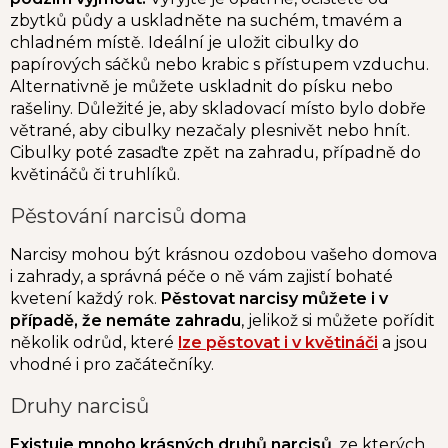
zbytků půdy a uskladněte na suchém, tmavém a
chladném místě. Ideální je uložit cibulky do
papírových sáčků nebo krabic s přístupem vzduchu.
Alternativně je můžete uskladnit do písku nebo
rašeliny. Důležité je, aby skladovací místo bylo dobře
větrané, aby cibulky nezačaly plesnivět nebo hnít.
Cibulky poté zasaďte zpět na zahradu, případně do
květináčů či truhlíků.
Pěstování narcisů doma
Narcisy mohou být krásnou ozdobou vašeho domova
i zahrady, a správná péče o ně vám zajistí bohaté
kvetení každý rok.
Pěstovat narcisy můžete i v
případě, že nemáte zahradu
, jelikož si můžete pořídit
několik odrůd, které
lze pěstovat i v květináči
a jsou
vhodné i pro začátečníky.
Druhy narcisů
Existuje mnoho krásných druhů narcisů
, ze kterých