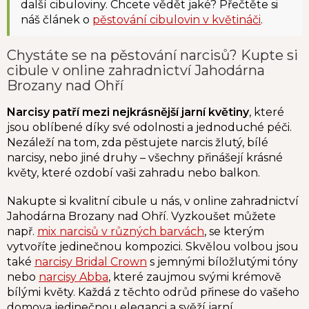
další cibuloviny. Chcete vědět jaké? Přečtěte si
náš článek o
pěstování cibulovin v květináči
.
Chystáte se na pěstování narcisů? Kupte si
cibule v online zahradnictví Jahodárna
Brozany nad Ohří
Narcisy patří mezi nejkrásnější jarní květiny
, které
jsou oblíbené díky své odolnosti a jednoduché péči.
Nezáleží na tom, zda pěstujete narcis žlutý, bílé
narcisy, nebo jiné druhy – všechny přinášejí krásné
květy, které ozdobí vaši zahradu nebo balkon.
Nakupte si kvalitní cibule u nás, v online zahradnictví
Jahodárna Brozany nad Ohří.
Vyzkoušet můžete
např.
mix narcisů v různých barvách
, se kterým
vytvoříte jedinečnou kompozici. Skvělou volbou jsou
také
narcisy Bridal Crown
s jemnými bíložlutými tóny
nebo
narcisy Abba
, které zaujmou svými krémově
bílými květy. Každá z těchto odrůd přinese do vašeho
domova jedinečnou eleganci a svěží jarní