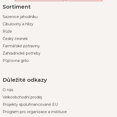
Z
Sortiment
á
p
Sazenice jahodníku
a
t
Cibuloviny a hlízy
í
Růže
Český česnek
Farmářské potraviny
Zahradnické potřeby
Půjčovna grilů
Důležité odkazy
O nás
Velkoobchodní prodej
Projekty spolufinancované EU
Program pro organizace a instituce