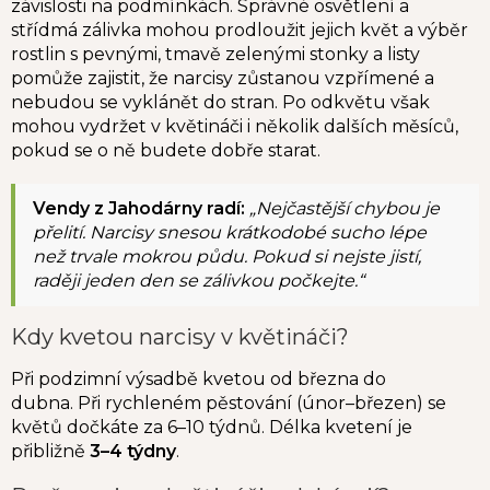
závislosti na podmínkách. Správné osvětlení a
střídmá zálivka mohou prodloužit jejich květ a výběr
rostlin s pevnými, tmavě zelenými stonky a listy
pomůže zajistit, že narcisy zůstanou vzpřímené a
nebudou se vyklánět do stran. Po odkvětu však
mohou vydržet v květináči i několik dalších měsíců,
pokud se o ně budete dobře starat.
Vendy z Jahodárny radí:
„Nejčastější chybou je
přelití. Narcisy snesou krátkodobé sucho lépe
než trvale mokrou půdu. Pokud si nejste jistí,
raději jeden den se zálivkou počkejte.“
Kdy kvetou narcisy v květináči?
Při podzimní výsadbě kvetou od března do
dubna. Při rychleném pěstování (únor–březen) se
květů dočkáte za 6–10 týdnů. Délka kvetení je
přibližně
3–4 týdny
.