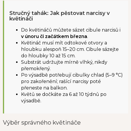
Stručný tahák: Jak pěstovat narcisy v
květináči
Do květináčů můžete sázet cibule narcisů i
v únoru či začátkem března
.
Květináč musí mít odtokové otvory a
hloubku alespoň 15–20 cm. Cibule sázejte
do hloubky 10 až 15 cm.
Substrát udržujte mírně vlhký, nikdy
přemokřený.
Po výsadbě potřebují cibulky chlad (5–9 °C)
pro zakořenění; rašící narcisy poté
přeneste na balkon.
Květů se dočkáte za 6 až 10 týdnů po
výsadbě.
Výběr správného květináče