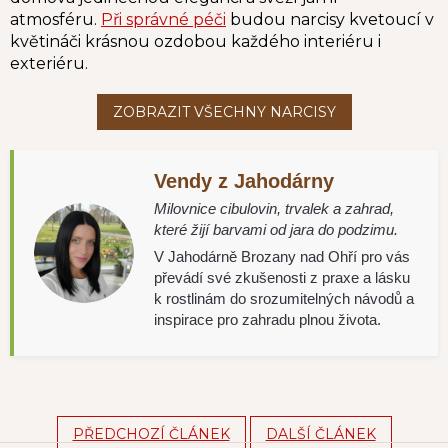
atmosféru.
Při správné péči
budou narcisy kvetoucí v
květináči krásnou ozdobou každého interiéru i
exteriéru.
Vendy z Jahodárny
Milovnice cibulovin, trvalek a zahrad,
které žijí barvami od jara do podzimu.
V Jahodárně Brozany nad Ohří pro vás
převádí své zkušenosti z praxe a lásku
k rostlinám do srozumitelných návodů a
inspirace pro zahradu plnou života.
PŘEDCHOZÍ ČLÁNEK
DALŠÍ ČLÁNEK