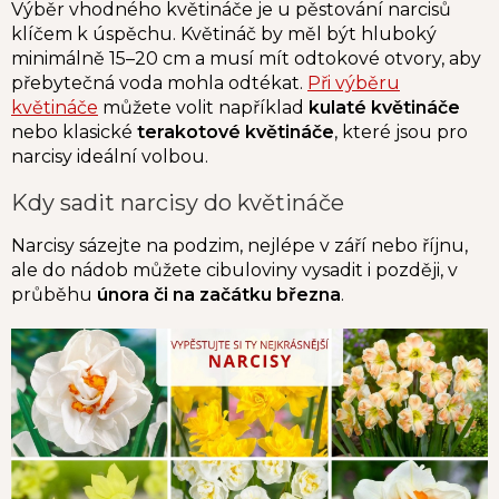
Výběr vhodného květináče je u pěstování narcisů
klíčem k úspěchu. Květináč by měl být hluboký
minimálně 15–20 cm a musí mít odtokové otvory, aby
přebytečná voda mohla odtékat.
Při výběru
květináče
můžete volit například
kulaté květináče
nebo klasické
terakotové květináče
, které jsou pro
narcisy ideální volbou.
Kdy sadit narcisy do květináče
Narcisy sázejte na podzim, nejlépe v září nebo říjnu,
ale do nádob můžete cibuloviny vysadit i později, v
průběhu
února či na začátku března
.