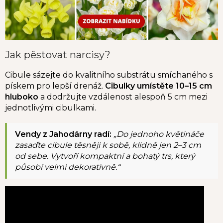
Jak pěstovat narcisy?
Cibule sázejte do kvalitního substrátu smíchaného s
pískem pro lepší drenáž.
Cibulky umístěte 10–15 cm
hluboko
a dodržujte vzdálenost alespoň 5 cm mezi
jednotlivými cibulkami.
Vendy z Jahodárny radí:
„Do jednoho květináče
zasaďte cibule těsněji k sobě, klidně jen 2–3 cm
od sebe. Vytvoří kompaktní a bohatý trs, který
působí velmi dekorativně.“