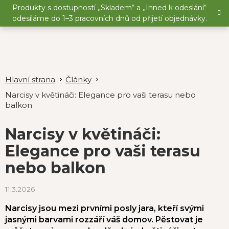
Přejít
Produkty s dostupností „Skladem“ a „Ihned k odeslání“
na
odesíláme do 1–3 pracovních dnů od přijetí objednávky.
obsah
Články
Narcisy v květináči: Elegance pro vaši terasu nebo
balkon
Narcisy v květináči:
Elegance pro vaši terasu
nebo balkon
11.3.2026
Narcisy jsou mezi prvními posly jara, kteří svými
jasnými barvami rozzáří váš domov. Pěstovat je