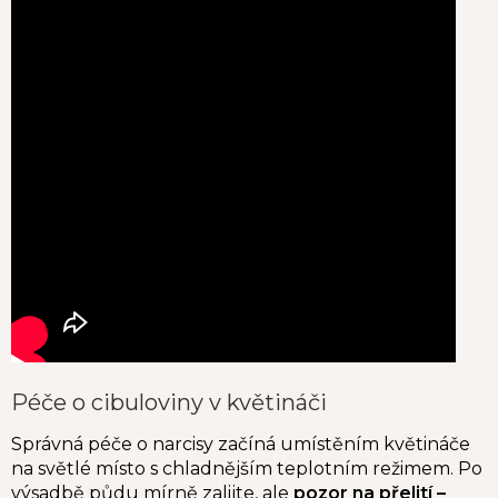
Péče o cibuloviny v květináči
Správná péče o narcisy začíná umístěním květináče
na světlé místo s chladnějším teplotním režimem. Po
výsadbě půdu mírně zalijte, ale
pozor na přelití –