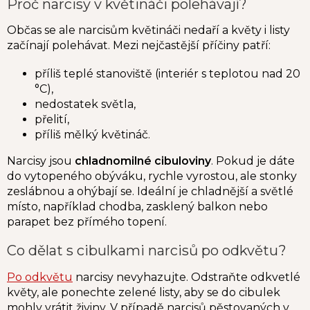
Proč narcisy v květináči polehávají?
Občas se ale narcisům květináči nedaří a květy i listy
začínají polehávat. Mezi nejčastější příčiny patří:
příliš teplé stanoviště (interiér s teplotou nad 20
°C),
nedostatek světla,
přelití,
příliš mělký květináč.
Narcisy jsou
chladnomilné cibuloviny
. Pokud je dáte
do vytopeného obýváku, rychle vyrostou, ale stonky
zeslábnou a ohýbají se. Ideální je chladnější a světlé
místo, například chodba, zasklený balkon nebo
parapet bez přímého topení.
Co dělat s cibulkami narcisů po odkvětu?
Po odkvětu
narcisy nevyhazujte. Odstraňte odkvetlé
květy, ale ponechte zelené listy, aby se do cibulek
mohly vrátit živiny. V případě narcisů pěstovaných v