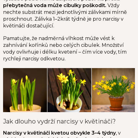
přebytečná voda může cibulky poškodit.
Vždy
nechte substrát mezi jednotlivými zálivkami mírně
proschnout. Zálivka 1–2krát týdně je pro narcisy v
květináči dostačující.
Pamatujte, že nadměrná vlhkost může vést k
zahnívání kořínků nebo celých cibulek. Množství
vody ovlivňuje i délku kvetení – čím více vody, tím
rychleji narcisy odkvetou.
Jak dlouho vydrží narcisy v květináči?
Narcisy v květináči kvetou obvykle 3–4 týdny
, v