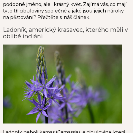
podobné jméno, ale i krásný květ. Zajímá vás, co mají
tyto tři cibuloviny společné a jaké jsou jejich nároky
na pěstování? Přečtěte si náš článek.
Ladoník, americký krasavec, kterého měli v
oblibě indiáni
Ladoník neboli kamas (Camassia) je cibulovina, která