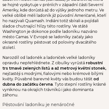
se hojně vyskytuje v prériích v západní části Severní
Ameriky, kde dorůstá až do výšky jednoho metru. Ve
velké oblibě měli ladoník již původní Američané, kteří
ho nazývali Quamash. Indiáni totiž sbírali a pojídali
sladce chutnající hlízy této rostliny. Ve státě
Washington je dokonce podle ladoníku nazváno
město Camas. V Evropě se ladoníky začaly jako
okrasné rostliny pěstovat od poloviny dvacátého
století.
Narozdíl od ladoněk a ladoniček velké ladoníky
opravdu nepřehlédnete. Z cibulky vyrůstá
robustní
trs tmavě zelených listů a až metrový květní stonek,
nejčastěji s modrými, fialovými nebo krémově bílými
květy. Půvabné barevné květy vás budou těšit
od
dubna do začátku června
. Tyto stepní rostliny krásně
vyniknou na okrajích trávníků i jako dominanta
záhonu.
Pěstování ladoníku je nenáročné