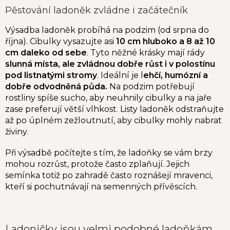
Pěstování ladoněk zvládne i začátečník
Výsadba ladoněk probíhá na podzim (od srpna do
října). Cibulky vysazujte asi
10 cm hluboko a 8 až 10
cm daleko od sebe
. Tyto něžné krásky mají rády
slunná místa, ale zvládnou dobře růst i v polostínu
pod listnatými stromy
. Ideální je l
ehčí, humózní a
dobře odvodněná půda.
Na podzim potřebují
rostliny spíše sucho, aby neuhnily cibulky a na jaře
zase preferují větší vlhkost. Listy ladoněk odstraňujte
až po úplném zežloutnutí, aby cibulky mohly nabrat
živiny.
Při výsadbě počítejte s tím, že ladoňky se vám brzy
mohou rozrůst, protože často zplaňují. Jejich
semínka totiž po zahradě často roznášejí mravenci,
kteří si pochutnávají na semenných přívěscích.
Ladoničky jsou velmi podobné ladoňkám