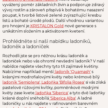
vyvážený poměr základních živin a podporuje zdravý
vývoj rostlin a zároveň přispívá k bohatému nasazení
poupat, k tvorbě listové zeleně zvýrazňující kresbu
listů a bohaté úrodě plodů. Další vhodnou variantou
pro hnojení je
KRISTALON Gold
nové generace s
unikátním složením a aktivátorem kvetení.
Prohlédněte si naši nabídku ladoníků,
ladoněk a ladoniček
Rozhodli jste se pro něžnou krásu ladoněk a
ladoniček nebo vás ohromil nevšední ladoník? V naší
nabídce najdete všechny tyto tři zajímavé květiny.
Nabízíme například menší
ladoník 'Quamash'
s
krásnými modrofialovými květy nebo krémově bílý
ladoník 'Semiplena'
.
Ladoňka 'Bifolia Rosea'
si vás získá
pastelově růžovými kvítky, pomněnkově modrými
květy zase kvete
ladoňka 'Siberica'
a tyto dvě ladoňky
krásně doplní sněhobílá
'Siberica Alba'
. A ladné
ladoničky u nás najdete v rafinovaném barevném