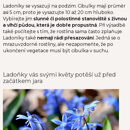
Ladoníky se vysazují na podzim. Cibulky mají průměr
asi 5 cm, proto je vysazujte 10 až 20 cm hluboko.
Vybírejte jim
slunné či polostinné stanoviště s živnou
a vlhčí půdou, která je dobře propustná
. Při výsadbě
také počítejte s tím, že rostlina sama často zplaňuje.
Ladoníky také
nemají rádi přesazování
. Jedná se o
mrazuvzdorné rostliny, ale nezapomeňte, že po
ukončení vegetace musí být cibulka v suchu.
Ladoňky vás svými květy potěší už před
začátkem jara