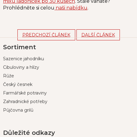
mixu ladoniček po 30 kusech
. Stále váháte?
Prohlédněte si celou
naši nabídku
.
PŘEDCHOZÍ ČLÁNEK
DALŠÍ ČLÁNEK
Z
Sortiment
á
p
Sazenice jahodníku
a
t
Cibuloviny a hlízy
í
Růže
Český česnek
Farmářské potraviny
Zahradnické potřeby
Půjčovna grilů
Důležité odkazy