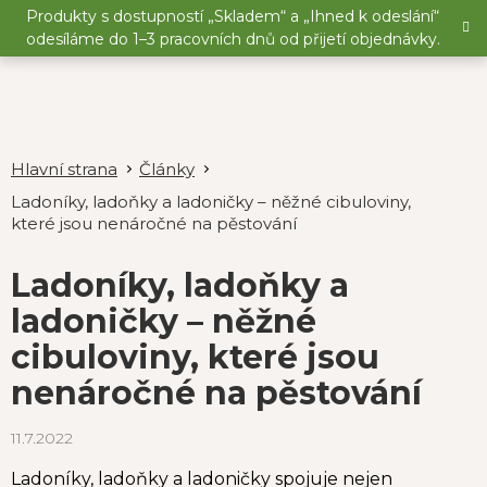
Přejít
Produkty s dostupností „Skladem“ a „Ihned k odeslání“
na
odesíláme do 1–3 pracovních dnů od přijetí objednávky.
obsah
Články
Ladoníky, ladoňky a ladoničky – něžné cibuloviny,
které jsou nenáročné na pěstování
Ladoníky, ladoňky a
ladoničky – něžné
cibuloviny, které jsou
nenáročné na pěstování
11.7.2022
Ladoníky, ladoňky a ladoničky spojuje nejen