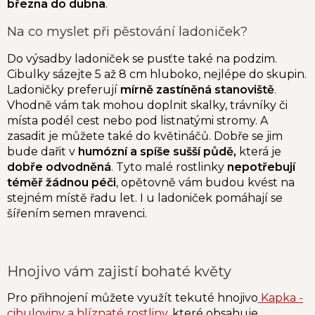
března do dubna
.
Na co myslet při pěstování ladoniček?
Do výsadby ladoniček se pusťte také na podzim.
Cibulky sázejte 5 až 8 cm hluboko, nejlépe do skupin.
Ladoničky preferují
mírně zastíněná stanoviště
.
Vhodně vám tak mohou doplnit skalky, trávníky či
místa podél cest nebo pod listnatými stromy. A
zasadit je můžete také do květináčů. Dobře se jim
bude dařit v
humózní a spíše sušší půdě,
která je
dobře odvodněná
. Tyto malé rostlinky
nepotřebují
téměř žádnou péči
, opětovně vám budou kvést na
stejném místě řadu let. I u ladoniček pomáhají se
šířením semen mravenci.
Hnojivo vám zajistí bohaté květy
Pro přihnojení můžete využít tekuté hnojivo
Kapka -
cibuloviny a hlíznaté rostliny
, které obsahuje