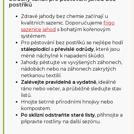
postřiků
Zdravé jahody bez chemie začínají u
kvalitních sazenic. Doporučujeme
frigo
sazenice jahod
s bohatým kořenovým
systémem.
Pro pěstování bez postřiků se nejlépe hodí
stáleplodící
a
převislé odrůdy
, které jsou
méně náchylné k napadení škůdci.
Jahody pěstujte ve vyvýšených záhonech,
nádobách nebo na záhonech zakrytých
netkanou textilií.
Zalévejte pravidelně a vydatně
, ideálně
ráno nebo večer, a průběžně sledujte stav
listů.
Hnojte šetrně přírodními hnojivy nebo
kompostem.
Po sklizni odstraňte staré listy
, přihnojte a
připravte rostliny na další sezónu.