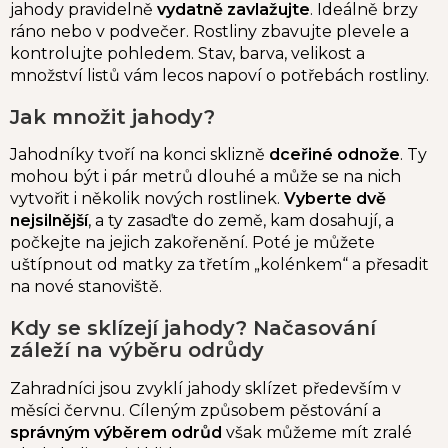
jahody pravidelně
vydatně zavlažujte
. Ideálně brzy
ráno nebo v podvečer. Rostliny zbavujte plevele a
kontrolujte pohledem. Stav, barva, velikost a
množství listů vám lecos napoví o potřebách rostliny.
Jak množit jahody?
Jahodníky tvoří na konci sklizně
dceřiné odnože
. Ty
mohou být i pár metrů dlouhé a může se na nich
vytvořit i několik nových rostlinek.
Vyberte dvě
nejsilnější
, a ty zasaďte do země, kam dosahují, a
počkejte na jejich zakořenění. Poté je můžete
uštípnout od matky za třetím „kolénkem“ a přesadit
na nové stanoviště.
Kdy se sklízejí jahody? Načasování
záleží na výběru odrůdy
Zahradníci jsou zvyklí jahody sklízet především v
měsíci červnu. Cíleným způsobem pěstování a
správným výběrem odrůd
však můžeme mít zralé