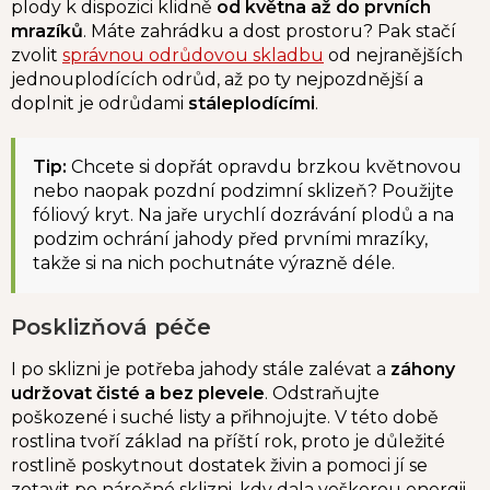
plody k dispozici klidně
od května až do prvních
mrazíků
. Máte zahrádku a dost prostoru? Pak stačí
zvolit
správnou odrůdovou skladbu
od nejranějších
jednouplodících odrůd, až po ty nejpozdnější a
doplnit je odrůdami
stáleplodícími
.
Tip:
Chcete si dopřát opravdu brzkou květnovou
nebo naopak pozdní podzimní sklizeň? Použijte
fóliový kryt. Na jaře urychlí dozrávání plodů a na
podzim ochrání jahody před prvními mrazíky,
takže si na nich pochutnáte výrazně déle.
Posklizňová péče
I po sklizni je potřeba jahody stále zalévat a
záhony
udržovat čisté a bez plevele
. Odstraňujte
poškozené i suché listy a přihnojujte. V této době
rostlina tvoří základ na příští rok, proto je důležité
rostlině poskytnout dostatek živin a pomoci jí se
zotavit po náročné sklizni, kdy dala veškerou energii