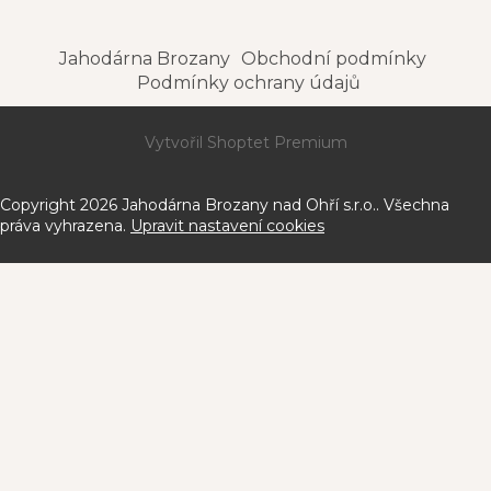
Jahodárna Brozany
Obchodní podmínky
Podmínky ochrany údajů
Vytvořil Shoptet Premium
Copyright 2026
Jahodárna Brozany nad Ohří s.r.o.
. Všechna
práva vyhrazena.
Upravit nastavení cookies