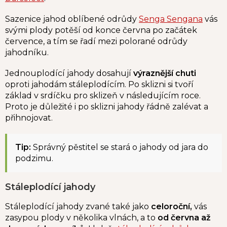
Sazenice jahod oblíbené odrůdy
Senga Sengana
vás
svými plody potěší od konce června po začátek
července, a tím se řadí mezi polorané odrůdy
jahodníku.
Jednouplodící jahody dosahují
výraznější chuti
oproti jahodám stáleplodícím. Po sklizni si tvoří
základ v srdíčku pro sklizeň v následujícím roce.
Proto je důležité i po sklizni jahody řádně zalévat a
přihnojovat.
Tip:
Správný pěstitel se stará o jahody od jara do
podzimu.
Stáleplodící jahody
Stáleplodící jahody zvané také jako
celoroční,
vás
zasypou plody v několika vlnách, a to
od června až