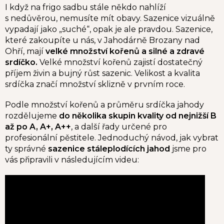
I když na frigo sadbu stále někdo nahlíží
s nedůvěrou, nemusíte mít obavy. Sazenice vizuálně
vypadají jako „suché“, opak je ale pravdou. Sazenice,
které zakoupíte u nás, v Jahodárně Brozany nad
Ohří, mají
velké množství kořenů a silné a zdravé
srdíčko.
Velké množství kořenů zajistí dostatečný
příjem živin a bujný růst sazenic. Velikost a kvalita
srdíčka značí množství sklizně v prvním roce.
Podle množství kořenů a průměru srdíčka jahody
rozdělujeme
do několika skupin kvality od nejnižší B
až po A, A+, A++
, a další řady určené pro
profesionální pěstitele. Jednoduchý návod, jak vybrat
ty správné
sazenice stáleplodících jahod
jsme pro
vás připravili v následujícím videu: