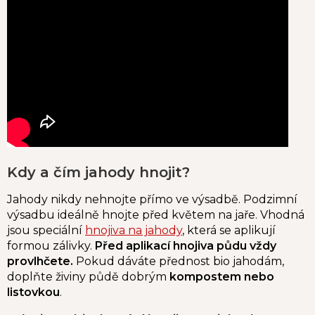
Kdy a čím jahody hnojit?
Jahody nikdy nehnojte přímo ve výsadbě. Podzimní
výsadbu ideálně hnojte před květem na jaře. Vhodná
jsou speciální
hnojiva na jahody
, která se aplikují
formou zálivky.
Před aplikací hnojiva půdu vždy
provlhčete.
Pokud dáváte přednost bio jahodám,
doplňte živiny půdě dobrým
kompostem nebo
listovkou
.