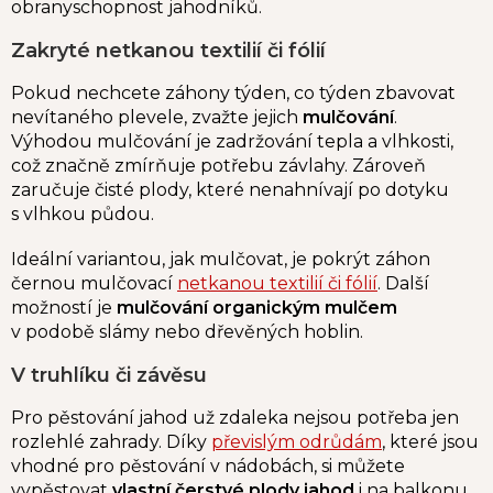
obranyschopnost jahodníků.
Zakryté netkanou textilií či fólií
Pokud nechcete záhony týden, co týden zbavovat
nevítaného plevele, zvažte jejich
mulčování
.
Výhodou mulčování je zadržování tepla a vlhkosti,
což značně zmírňuje potřebu závlahy. Zároveň
zaručuje čisté plody, které nenahnívají po dotyku
s vlhkou půdou.
Ideální variantou, jak mulčovat, je pokrýt záhon
černou mulčovací
netkanou textilií či fólií
. Další
možností je
mulčování organickým mulčem
v podobě slámy nebo dřevěných hoblin.
V truhlíku či závěsu
Pro pěstování jahod už zdaleka nejsou potřeba jen
rozlehlé zahrady. Díky
převislým odrůdám
, které jsou
vhodné pro pěstování v nádobách, si můžete
vypěstovat
vlastní čerstvé plody jahod
i na balkonu