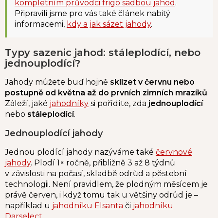
kompletním průvodci frigo sadbou jahod
.
Připravili jsme pro vás také článek nabitý
informacemi,
kdy a jak sázet jahody
.
Typy sazenic jahod: stáleplodící, nebo
jednouplodící?
Jahody můžete buď hojně
sklízet v červnu nebo
postupně od května až do prvních zimních mrazíků
.
Záleží, jaké
jahodníky
si pořídíte, zda
jednouplodící
nebo
stáleplodící
.
Jednouplodící jahody
Jednou plodící jahody nazýváme také
červnové
jahody
. Plodí 1× ročně, přibližně 3 až 8 týdnů
v závislosti na počasí, skladbě odrůd a pěstební
technologii. Není pravidlem, že plodným měsícem je
právě červen, i když tomu tak u většiny odrůd je –
například u
jahodníku Elsanta
či
jahodníku
Darselect
.