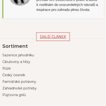
k rostlinám do srozumitelných návodů a
inspirace pro zahradu plnou života.
DALŠÍ ČLÁNEK
Z
Sortiment
á
p
Sazenice jahodníku
a
t
Cibuloviny a hlízy
í
Růže
Český česnek
Farmářské potraviny
Zahradnické potřeby
Půjčovna grilů