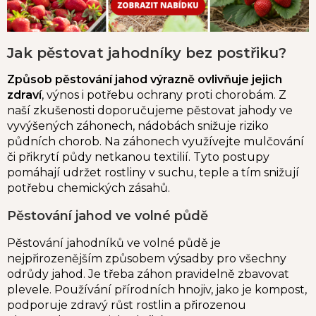
Jak pěstovat jahodníky bez postřiku?
Způsob pěstování jahod výrazně ovlivňuje jejich
zdraví
, výnos i potřebu ochrany proti chorobám. Z
naší zkušenosti doporučujeme pěstovat jahody ve
vyvýšených záhonech, nádobách snižuje riziko
půdních chorob. Na záhonech využívejte mulčování
či přikrytí půdy netkanou textilií. Tyto postupy
pomáhají udržet rostliny v suchu, teple a tím snižují
potřebu chemických zásahů.
Pěstování jahod ve volné půdě
Pěstování jahodníků ve volné půdě je
nejpřirozenějším způsobem výsadby pro všechny
odrůdy jahod. Je třeba záhon pravidelně zbavovat
plevele. Používání přírodních hnojiv, jako je kompost,
podporuje zdravý růst rostlin a přirozenou