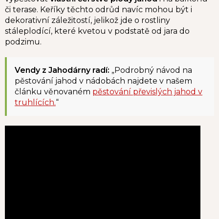
či terase. Keříky těchto odrůd navíc mohou být i
dekorativní záležitostí, jelikož jde o rostliny
stáleplodící, které kvetou v podstatě od jara do
podzimu.
Vendy z Jahodárny radí:
„Podrobný návod na
pěstování jahod v nádobách najdete v našem
článku věnovaném
pěstování převislých jahod v
truhlících.
“