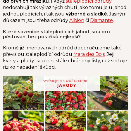
do prvních mrazíků
. I když
stáleplodící odrůdy
nedosahují tak výrazných chutí jako tomu je u jahod
jednouplodících, i tak jsou
výborné a sladké
. Jasným
důkazem jsou třeba odrůdy
Albion
či
Diamante
.
Které sazenice stáleplodících jahod jsou pro
pěstování bez postřiků nejlepší?
Kromě již jmenovaných odrůd doporučujeme také
převislou stáleplodící odrůdu
Mara des Bois
. Její
květy a plody jsou neustále chráněny listy, což snižuje
riziko napadení škůdci.