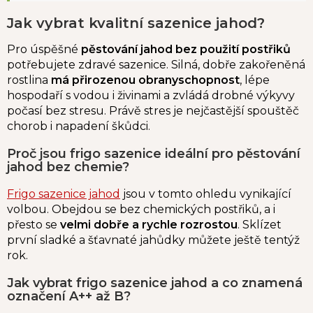
Jak vybrat kvalitní sazenice jahod?
Pro úspěšné
pěstování jahod bez použití postřiků
potřebujete zdravé sazenice.
Silná, dobře zakořeněná
rostlina
má přirozenou obranyschopnost
, lépe
hospodaří s vodou i živinami a zvládá drobné výkyvy
počasí bez stresu. Právě stres je nejčastější spouštěč
chorob i napadení škůdci.
Proč jsou frigo sazenice ideální pro pěstování
jahod bez chemie?
Frigo sazenice jahod
jsou v tomto ohledu vynikající
volbou. Obejdou se bez chemických postřiků, a i
přesto se
velmi dobře a rychle rozrostou
. Sklízet
první sladké a šťavnaté jahůdky můžete ještě tentýž
rok.
Jak vybrat frigo sazenice jahod a co znamená
označení A++ až B?