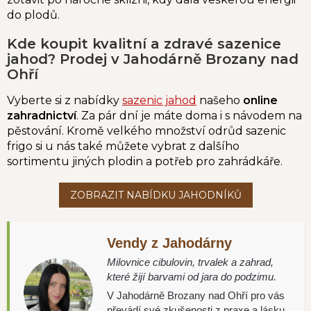
do plodů.
Kde koupit kvalitní a zdravé sazenice
jahod? Prodej v Jahodárně Brozany nad
Ohří
Vyberte si z nabídky
sazenic jahod
našeho
online
zahradnictví
. Za pár dní je máte doma i s návodem na
pěstování. Kromě velkého množství odrůd sazenic
frigo si u nás také můžete vybrat z dalšího
sortimentu jiných plodin a potřeb pro zahrádkáře.
Vendy z Jahodárny
Milovnice cibulovin, trvalek a zahrad,
které žijí barvami od jara do podzimu.
V Jahodárně Brozany nad Ohří pro vás
převádí své zkušenosti z praxe a lásku