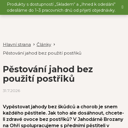
Přejít
Produkty s dostupností „Skladem“ a „Ihned k odeslání“
na
odesíláme do 1–3 pracovních dnů od přijetí objednávky.
obsah
Články
Pěstování jahod bez použití postřiků
Pěstování jahod bez
použití postřiků
31.7.2026
Vypěstovat jahody bez škůdců a chorob je snem
každého pěstitele. Jak toho ale dosáhnout, chcete-
li zdravé ovoce bez postřiků? V Jahodárně Brozany
na Ohří spolupracujeme s předními pěstiteli v