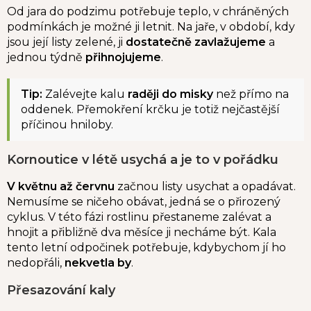
Od jara do podzimu potřebuje teplo, v chráněných
podmínkách je možné ji letnit. Na jaře, v období, kdy
jsou její listy zelené, ji
dostatečně zavlažujeme
a
jednou týdně
přihnojujeme
.
Tip:
Zalévejte kalu
raději do misky
než přímo na
oddenek. Přemokření krčku je totiž nejčastější
příčinou hniloby.
Kornoutice v létě usychá a je to v pořádku
V květnu až červnu
začnou listy usychat a opadávat.
Nemusíme se ničeho obávat, jedná se o přirozený
cyklus. V této fázi rostlinu přestaneme zalévat a
hnojit a přibližně dva měsíce ji necháme být. Kala
tento letní odpočinek potřebuje, kdybychom jí ho
nedopřáli,
nekvetla by
.
Přesazování kaly