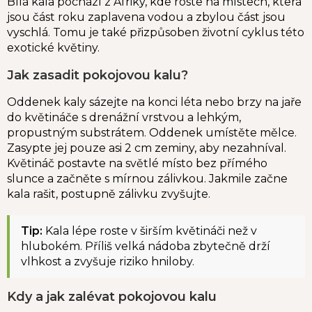
Bílá kala pochází z Afriky, kde roste na místech, která
jsou část roku zaplavena vodou a zbylou část jsou
vyschlá. Tomu je také přizpůsoben životní cyklus této
exotické květiny.
Jak zasadit pokojovou kalu?
Oddenek kaly sázejte na konci léta nebo brzy na jaře
do květináče s drenážní vrstvou a lehkým,
propustným substrátem. Oddenek umístěte mělce.
Zasypte jej pouze asi 2 cm zeminy, aby nezahníval.
Květináč postavte na světlé místo bez přímého
slunce a začněte s mírnou zálivkou. Jakmile začne
kala rašit, postupně zálivku zvyšujte.
Tip:
Kala lépe roste v širším květináči než v
hlubokém. Příliš velká nádoba zbytečně drží
vlhkost a zvyšuje riziko hniloby.
Kdy a jak zalévat pokojovou kalu