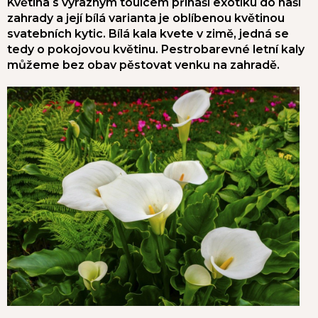
Květina s výrazným toulcem přináší exotiku do naší
zahrady a její bílá varianta je oblíbenou květinou
svatebních kytic. Bílá kala kvete v zimě, jedná se
tedy o pokojovou květinu. Pestrobarevné letní kaly
můžeme bez obav pěstovat venku na zahradě.