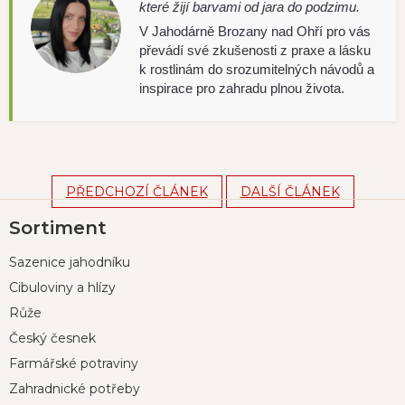
které žijí barvami od jara do podzimu.
V Jahodárně Brozany nad Ohří pro vás
převádí své zkušenosti z praxe a lásku
k rostlinám do srozumitelných návodů a
inspirace pro zahradu plnou života.
PŘEDCHOZÍ ČLÁNEK
DALŠÍ ČLÁNEK
Z
Sortiment
á
p
Sazenice jahodníku
a
t
Cibuloviny a hlízy
í
Růže
Český česnek
Farmářské potraviny
Zahradnické potřeby