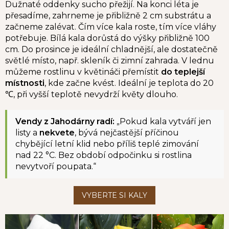
Dužnaté oddenky sucho přežijí. Na konci léta je
přesadíme, zahrneme je přibližně 2 cm substrátu a
začneme zalévat. Čím více kala roste, tím více vláhy
potřebuje. Bílá kala dorůstá do výšky přibližně 100
cm. Do prosince je ideální chladnější, ale dostatečně
světlé místo, např. skleník či zimní zahrada. V lednu
můžeme rostlinu v květináči přemístit
do teplejší
místnosti
, kde začne kvést. Ideální je teplota do 20
℃, při vyšší teplotě nevydrží květy dlouho.
Vendy z Jahodárny radí:
„Pokud kala vytváří jen
listy a
nekvete
, bývá nejčastější příčinou
chybějící letní klid nebo příliš teplé zimování
nad 22 °C. Bez období odpočinku si rostlina
nevytvoří poupata.“