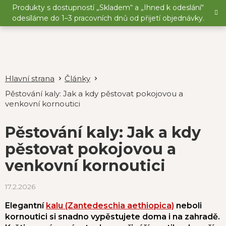
Přejít
Produkty s dostupností „Skladem“ a „Ihned k odeslání“
na
odesíláme do 1–3 pracovních dnů od přijetí objednávky.
obsah
Články
Pěstování kaly: Jak a kdy pěstovat pokojovou a
venkovní kornoutici
Pěstování kaly: Jak a kdy
pěstovat pokojovou a
venkovní kornoutici
17.2.2026
Elegantní
kalu (Zantedeschia aethiopica)
neboli
kornoutici si snadno vypěstujete doma i na zahradě.