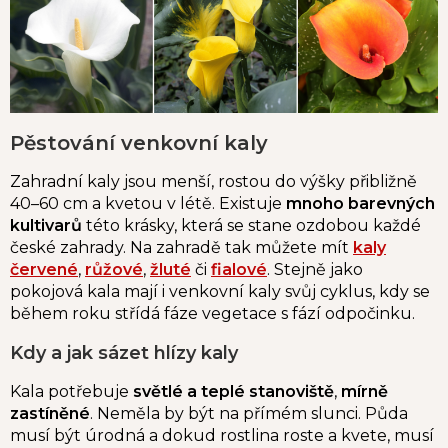
Pěstování venkovní kaly
Zahradní kaly jsou menší, rostou do výšky přibližně
40–60 cm a kvetou v létě. Existuje
mnoho barevných
kultivarů
této krásky, která se stane ozdobou každé
české zahrady. Na zahradě tak můžete mít
kaly
červené
,
růžové
,
žluté
či
fialové
. Stejně jako
pokojová kala mají i venkovní kaly svůj cyklus, kdy se
během roku střídá fáze vegetace s fází odpočinku.
Kdy a jak sázet hlízy kaly
Kala potřebuje
světlé a teplé stanoviště
,
mírně
zastíněné
. Neměla by být na přímém slunci. Půda
musí být úrodná a dokud rostlina roste a kvete, musí