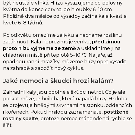
být neustále vlhká. Hlízu vysazujeme od poloviny
května do konce června, do hloubky 6–10 cm.
Přibližně dva měsíce od výsadby začíná kala kvést a
kvete 6–8 týdnů.
Po odkvětu omezíme zálivku a necháme rostlinu
zatáhnout. Kala nepřezimuje venku,
před zimou
proto hlízu vyjmeme ze země
a uskladníme ji na
chladném místě při teplotě 5–10 ℃. Na jaře, až
opadnou ranní mrazíky, můžeme hlízy opět vysadit
na zahradě a započít nový cyklus.
Jaké nemoci a škůdci hrozí kalám?
Zahradní kaly jsou odolné a škůdci netrpí. Co je ale
potkat může, je hniloba, která napadá hlízy. Hniloba
se projevuje hnědými skvrnami na stonku, oddencích
i kořenech. Pokud hnilobu zaznamenáte,
postižené
rostliny spalte
, protože nemoc má tendenci rychle se
šířit.