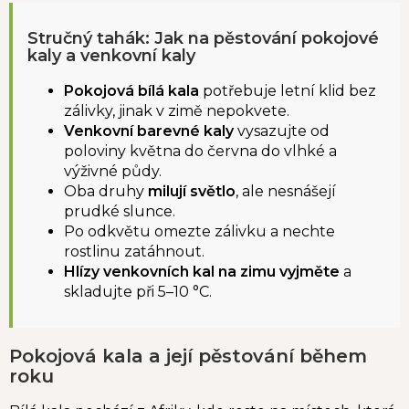
Stručný tahák: Jak na pěstování pokojové
kaly a venkovní kaly
Pokojová bílá kala
potřebuje letní klid bez
zálivky, jinak v zimě nepokvete.
Venkovní barevné kaly
vysazujte od
poloviny května do června do vlhké a
výživné půdy.
Oba druhy
milují světlo
, ale nesnášejí
prudké slunce.
Po odkvětu omezte zálivku a nechte
rostlinu zatáhnout.
Hlízy venkovních kal na zimu vyjměte
a
skladujte při 5–10 °C.
Pokojová kala a její pěstování během
roku