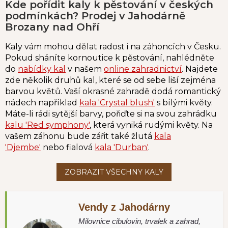
Kde pořídit kaly k pěstování v českých
podmínkách? Prodej v Jahodárně
Brozany nad Ohří
Kaly vám mohou dělat radost i na záhoncích v Česku.
Pokud sháníte kornoutice k pěstování, nahlédněte
do
nabídky kal
v našem
online zahradnictví
. Najdete
zde několik druhů kal, které se od sebe liší zejména
barvou květů. Vaší okrasné zahradě dodá romantický
nádech například
kala 'Crystal blush'
s bílými květy.
Máte-li rádi sytější barvy, pořiďte si na svou zahrádku
kalu 'Red symphony'
, která vyniká rudými květy. Na
vašem záhonu bude zářit také žlutá
kala
'Djembe'
nebo fialová
kala 'Durban'
.
Vendy z Jahodárny
Milovnice cibulovin, trvalek a zahrad,