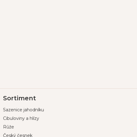
Z
Sortiment
á
p
Sazenice jahodníku
a
t
Cibuloviny a hlízy
í
Růže
Český česnek