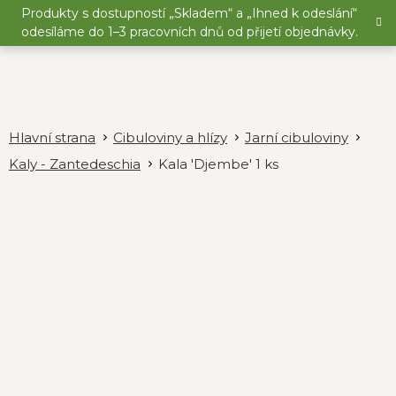
Přejít
Produkty s dostupností „Skladem“ a „Ihned k odeslání“
na
odesíláme do 1–3 pracovních dnů od přijetí objednávky.
obsah
Cibuloviny a hlízy
Jarní cibuloviny
Kaly - Zantedeschia
Kala 'Djembe' 1 ks