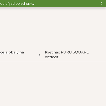
d přijetí objednávky.
áče a obaly na
Květináč FURU SQUARE
antracit