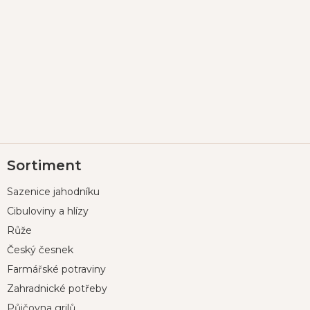
Z
Sortiment
á
p
Sazenice jahodníku
a
t
Cibuloviny a hlízy
í
Růže
Český česnek
Farmářské potraviny
Zahradnické potřeby
Půjčovna grilů