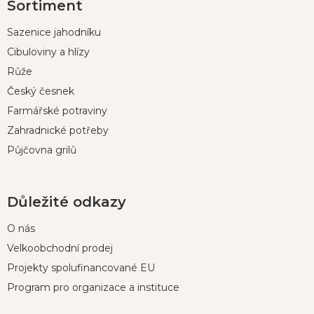
Sortiment
á
p
Sazenice jahodníku
a
t
Cibuloviny a hlízy
í
Růže
Český česnek
Farmářské potraviny
Zahradnické potřeby
Půjčovna grilů
Důležité odkazy
O nás
Velkoobchodní prodej
Projekty spolufinancované EU
Program pro organizace a instituce