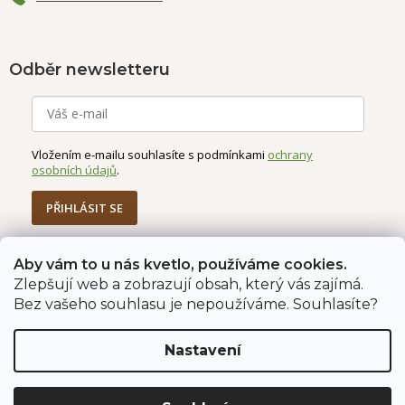
Odběr newsletteru
Vložením e-mailu souhlasíte s podmínkami
ochrany
osobních údajů
.
PŘIHLÁSIT SE
Aby vám to u nás kvetlo, používáme cookies.
Jahodárna Brozany
Obchodní podmínky
Zlepšují web a zobrazují obsah, který vás zajímá.
Podmínky ochrany údajů
Bez vašeho souhlasu je nepoužíváme. Souhlasíte?
Nastavení
Vytvořil Shoptet Premium
Copyright 2026
Jahodárna Brozany nad Ohří s.r.o.
. Všechna