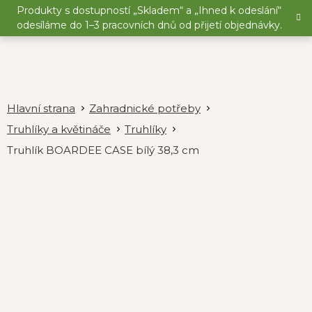
Přejít
Produkty s dostupností „Skladem“ a „Ihned k odeslání“
na
odesíláme do 1–3 pracovních dnů od přijetí objednávky.
obsah
Zahradnické potřeby
Truhlíky a květináče
Truhlíky
Truhlík BOARDEE CASE bílý 38,3 cm