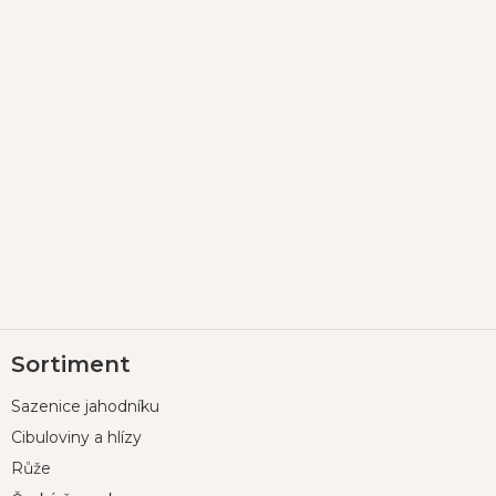
Z
Sortiment
á
p
Sazenice jahodníku
a
t
Cibuloviny a hlízy
í
Růže