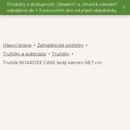
Přejít
Produkty s dostupností „Skladem“ a „Ihned k odeslání“
na
odesíláme do 1–3 pracovních dnů od přijetí objednávky.
obsah
Zahradnické potřeby
Truhlíky a květináče
Truhlíky
Truhlík BOARDEE CASE šedý kámen 58,7 cm