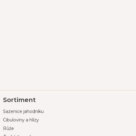
Z
Sortiment
á
p
Sazenice jahodníku
a
t
Cibuloviny a hlízy
í
Růže