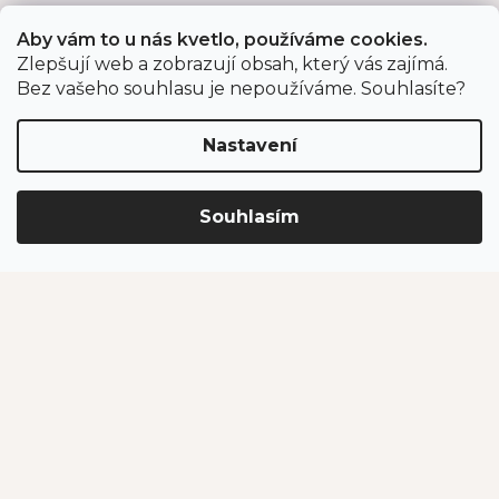
Aby vám to u nás kvetlo, používáme cookies.
Zlepšují web a zobrazují obsah, který vás zajímá.
Odběr newsletteru
Bez vašeho souhlasu je nepoužíváme. Souhlasíte?
Nastavení
Vložením e-mailu souhlasíte s podmínkami
ochrany
osobních údajů
.
Souhlasím
PŘIHLÁSIT SE
Jahodárna Brozany
Obchodní podmínky
Podmínky ochrany údajů
Vytvořil Shoptet Premium
Copyright 2026
Jahodárna Brozany nad Ohří s.r.o.
. Všechna