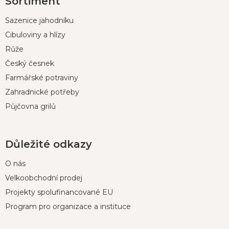
Sortiment
á
p
Sazenice jahodníku
a
t
Cibuloviny a hlízy
í
Růže
Český česnek
Farmářské potraviny
Zahradnické potřeby
Půjčovna grilů
Důležité odkazy
O nás
Velkoobchodní prodej
Projekty spolufinancované EU
Program pro organizace a instituce