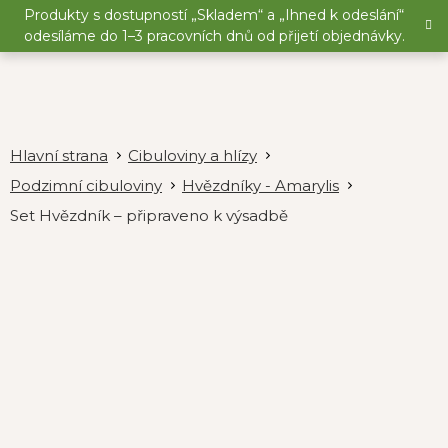
Přejít
Produkty s dostupností „Skladem“ a „Ihned k odeslání“
na
odesíláme do 1–3 pracovních dnů od přijetí objednávky.
obsah
Cibuloviny a hlízy
Podzimní cibuloviny
Hvězdníky - Amarylis
Set Hvězdník – připraveno k výsadbě