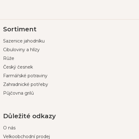
Z
Sortiment
á
p
Sazenice jahodníku
a
t
Cibuloviny a hlízy
í
Růže
Český česnek
Farmářské potraviny
Zahradnické potřeby
Půjčovna grilů
Důležité odkazy
O nás
Velkoobchodní prodej