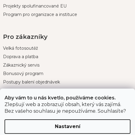
Projekty spolufinancované EU
Program pro organizace a instituce
Pro zákazníky
Velká fotosoutěž
Doprava a platba
Zákaznický servis
Bonusový program
Postupy balení objednávek
Nejčastější dotazy
Aby vám to u nás kvetlo, používáme cookies.
Reklamace
Zlepšují web a zobrazují obsah, který vás zajímá.
Obchodní podmínky
Bez vašeho souhlasu je nepoužíváme. Souhlasíte?
Ochrana osobních údajů
Nastavení