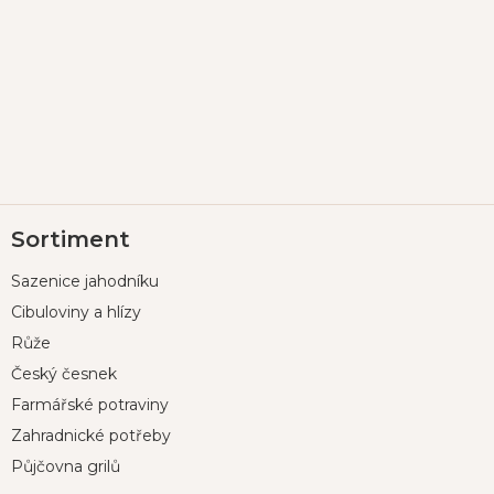
Z
Sortiment
á
p
Sazenice jahodníku
a
t
Cibuloviny a hlízy
í
Růže
Český česnek
Farmářské potraviny
Zahradnické potřeby
Půjčovna grilů