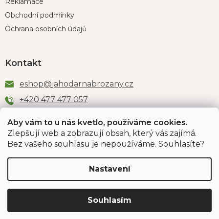
Reklamace
Obchodní podmínky
Ochrana osobních údajů
Kontakt
eshop
@
jahodarnabrozany.cz
+420 477 477 057
Aby vám to u nás kvetlo, používáme cookies.
Zlepšují web a zobrazují obsah, který vás zajímá.
Odběr newsletteru
Bez vašeho souhlasu je nepoužíváme. Souhlasíte?
Nastavení
Vložením e-mailu souhlasíte s podmínkami
ochrany
osobních údajů
.
Souhlasím
PŘIHLÁSIT SE