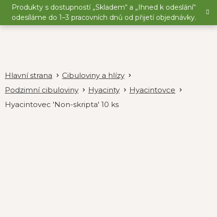
Přejít
Produkty s dostupností „Skladem“ a „Ihned k odeslání“
na
odesíláme do 1–3 pracovních dnů od přijetí objednávky.
obsah
Cibuloviny a hlízy
Podzimní cibuloviny
Hyacinty
Hyacintovce
Hyacintovec 'Non-skripta' 10 ks