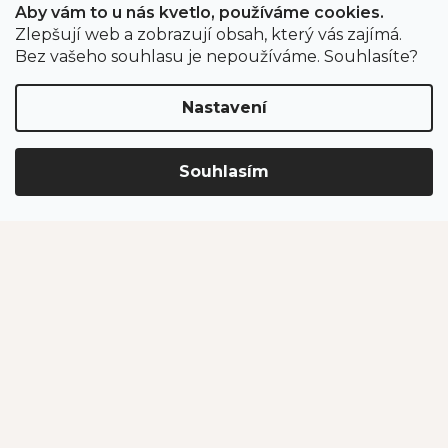
Aby vám to u nás kvetlo, používáme cookies.
Zlepšují web a zobrazují obsah, který vás zajímá.
Odběr newsletteru
Bez vašeho souhlasu je nepoužíváme. Souhlasíte?
Nastavení
Vložením e-mailu souhlasíte s podmínkami
ochrany
osobních údajů
.
Souhlasím
PŘIHLÁSIT SE
Jahodárna Brozany
Obchodní podmínky
Podmínky ochrany údajů
Vytvořil Shoptet Premium
Copyright 2026
Jahodárna Brozany nad Ohří s.r.o.
. Všechna
práva vyhrazena.
Upravit nastavení cookies