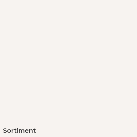
Z
Sortiment
á