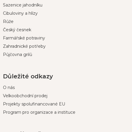
p
Sazenice jahodníku
a
t
Cibuloviny a hlízy
í
Růže
Český česnek
Farmářské potraviny
Zahradnické potřeby
Půjčovna grilů
Důležité odkazy
O nás
Velkoobchodní prodej
Projekty spolufinancované EU
Program pro organizace a instituce