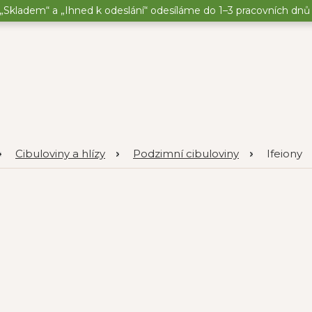
„Skladem“ a „Ihned k odeslání“ odesíláme do 1–3 pracovních dnů o
Cibuloviny a hlízy
Podzimní cibuloviny
Ifeiony