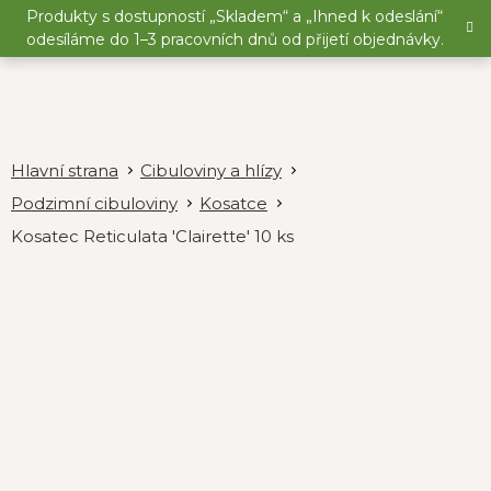
Přejít
Produkty s dostupností „Skladem“ a „Ihned k odeslání“
na
odesíláme do 1–3 pracovních dnů od přijetí objednávky.
obsah
Cibuloviny a hlízy
Podzimní cibuloviny
Kosatce
Kosatec Reticulata 'Clairette' 10 ks