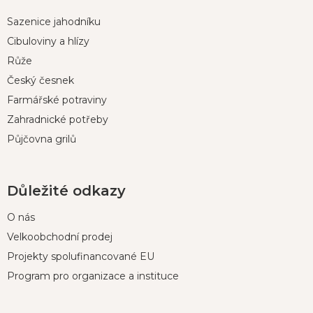
p
Sazenice jahodníku
a
t
Cibuloviny a hlízy
í
Růže
Český česnek
Farmářské potraviny
Zahradnické potřeby
Půjčovna grilů
Důležité odkazy
O nás
Velkoobchodní prodej
Projekty spolufinancované EU
Program pro organizace a instituce