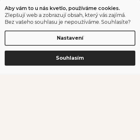
Aby vám to u nás kvetlo, používáme cookies.
Zlepšují web a zobrazují obsah, který vás zajímá.
Odběr newsletteru
Bez vašeho souhlasu je nepoužíváme. Souhlasíte?
Nastavení
Vložením e-mailu souhlasíte s podmínkami
ochrany
osobních údajů
.
Souhlasím
PŘIHLÁSIT SE
Jahodárna Brozany
Obchodní podmínky
Podmínky ochrany údajů
Vytvořil Shoptet Premium
Copyright 2026
Jahodárna Brozany nad Ohří s.r.o.
. Všechna