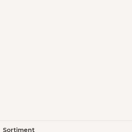
Z
Sortiment
á