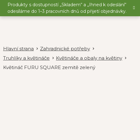
Přejít
Produkty s dostupností „Skladem“ a „Ihned k odeslání“
na
odesíláme do 1–3 pracovních dnů od přijetí objednávky.
obsah
Zahradnické potřeby
Truhlíky a květináče
Květináče a obaly na květiny
Květináč FURU SQUARE zemitě zelený