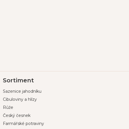
Z
Sortiment
á
p
Sazenice jahodníku
a
t
Cibuloviny a hlízy
í
Růže
Český česnek
Farmářské potraviny