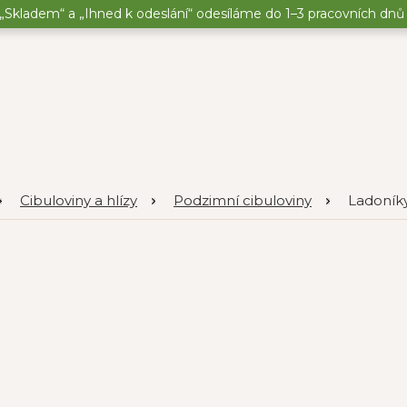
„Skladem“ a „Ihned k odeslání“ odesíláme do 1–3 pracovních dnů o
Cibuloviny a hlízy
Podzimní cibuloviny
Ladoník