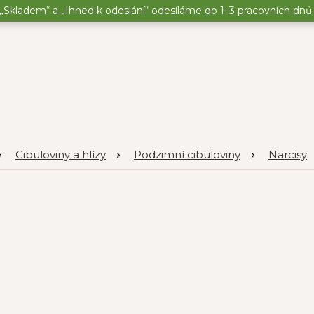
„Skladem“ a „Ihned k odeslání“ odesíláme do 1–3 pracovních dnů o
Cibuloviny a hlízy
Podzimní cibuloviny
Narcisy