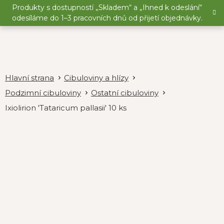
Přejít
Produkty s dostupností „Skladem“ a „Ihned k odeslání“
na
odesíláme do 1–3 pracovních dnů od přijetí objednávky.
obsah
Cibuloviny a hlízy
Podzimní cibuloviny
Ostatní cibuloviny
Ixiolirion 'Tataricum pallasii' 10 ks