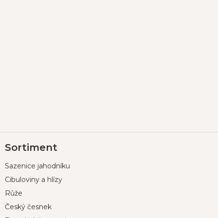
Z
Sortiment
á
p
Sazenice jahodníku
a
t
Cibuloviny a hlízy
í
Růže
Český česnek