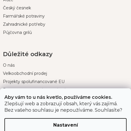
Český česnek
Farmářské potraviny
Zahradnické potřeby
Půjčovna grilů
Důležité odkazy
O nás
Velkoobchodní prodej
Projekty spolufinancované EU
Program pro organizace a instituce
Aby vám to u nás kvetlo, používáme cookies.
Zlepšují web a zobrazují obsah, který vás zajímá.
Bez vašeho souhlasu je nepoužíváme. Souhlasíte?
Pro zákazníky
Velká fotosoutěž
Nastavení
Doprava a platba