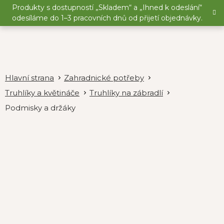
Přejít
Produkty s dostupností „Skladem“ a „Ihned k odeslání“
na
odesíláme do 1–3 pracovních dnů od přijetí objednávky.
obsah
Zahradnické potřeby
Truhlíky a květináče
Truhlíky na zábradlí
Podmisky a držáky