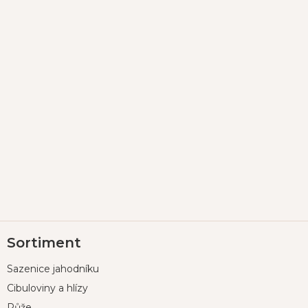
Z
Sortiment
á
p
Sazenice jahodníku
a
t
Cibuloviny a hlízy
í
Růže