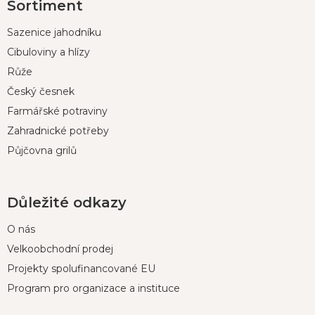
Sortiment
á
p
Sazenice jahodníku
a
t
Cibuloviny a hlízy
í
Růže
Český česnek
Farmářské potraviny
Zahradnické potřeby
Půjčovna grilů
Důležité odkazy
O nás
Velkoobchodní prodej
Projekty spolufinancované EU
Program pro organizace a instituce