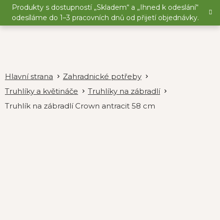
Přejít
Produkty s dostupností „Skladem“ a „Ihned k odeslání“
na
odesíláme do 1–3 pracovních dnů od přijetí objednávky.
obsah
Zahradnické potřeby
Truhlíky a květináče
Truhlíky na zábradlí
Truhlík na zábradlí Crown antracit 58 cm