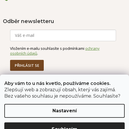
Odběr newsletteru
Vložením e-mailu souhlasíte s podmínkami
ochrany
osobních údajů
.
PŘIHLÁSIT SE
Aby vám to u nás kvetlo, používáme cookies.
Zlepšují web a zobrazují obsah, který vás zajímá.
Jahodárna Brozany
Obchodní podmínky
Bez vašeho souhlasu je nepoužíváme. Souhlasíte?
Podmínky ochrany údajů
Nastavení
Vytvořil Shoptet Premium
Copyright 2026
Jahodárna Brozany nad Ohří s.r.o.
. Všechna