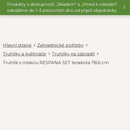
Přejít
Produkty s dostupností „Skladem“ a „Ihned k odeslání“
na
odesíláme do 1–3 pracovních dnů od přijetí objednávky.
obsah
Zahradnické potřeby
Truhlíky a květináče
Truhlíky na zábradlí
Truhlík s miskou RESPANA SET terakota 78,6 cm