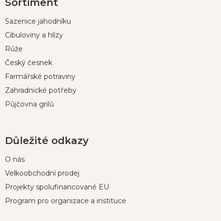
Sortiment
á
p
Sazenice jahodníku
a
t
Cibuloviny a hlízy
í
Růže
Český česnek
Farmářské potraviny
Zahradnické potřeby
Půjčovna grilů
Důležité odkazy
O nás
Velkoobchodní prodej
Projekty spolufinancované EU
Program pro organizace a instituce