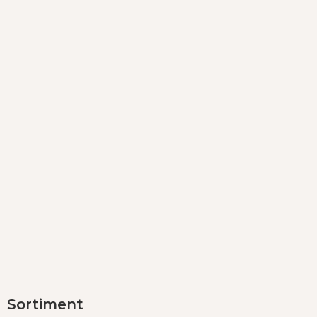
Z
Sortiment
á