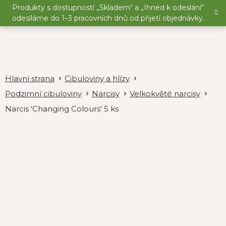
Přejít
Produkty s dostupností „Skladem“ a „Ihned k odeslání“
na
odesíláme do 1–3 pracovních dnů od přijetí objednávky.
obsah
Cibuloviny a hlízy
Podzimní cibuloviny
Narcisy
Velkokvěté narcisy
Narcis 'Changing Colours' 5 ks