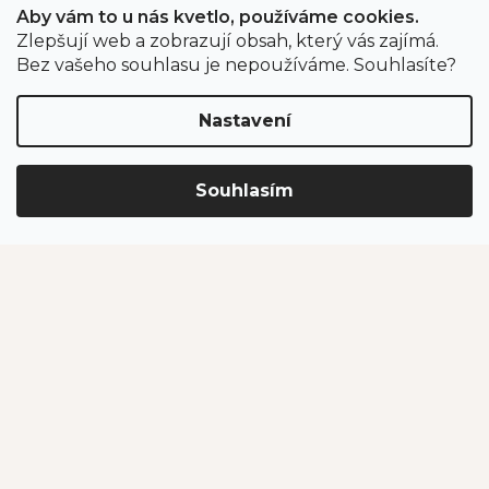
Aby vám to u nás kvetlo, používáme cookies.
Zlepšují web a zobrazují obsah, který vás zajímá.
Odběr newsletteru
Bez vašeho souhlasu je nepoužíváme. Souhlasíte?
Nastavení
Vložením e-mailu souhlasíte s podmínkami
ochrany
osobních údajů
.
Souhlasím
PŘIHLÁSIT SE
Jahodárna Brozany
Obchodní podmínky
Podmínky ochrany údajů
Vytvořil Shoptet Premium
Copyright 2026
Jahodárna Brozany nad Ohří s.r.o.
. Všechna
práva vyhrazena.
Upravit nastavení cookies