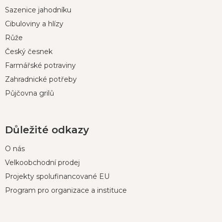
p
Sazenice jahodníku
a
t
Cibuloviny a hlízy
í
Růže
Český česnek
Farmářské potraviny
Zahradnické potřeby
Půjčovna grilů
Důležité odkazy
O nás
Velkoobchodní prodej
Projekty spolufinancované EU
Program pro organizace a instituce