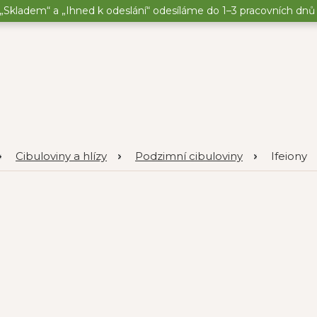
„Skladem“ a „Ihned k odeslání“ odesíláme do 1–3 pracovních dnů o
Cibuloviny a hlízy
Podzimní cibuloviny
Ifeiony