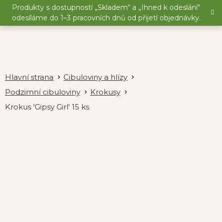
Přejít
Produkty s dostupností „Skladem“ a „Ihned k odeslání“
na
odesíláme do 1–3 pracovních dnů od přijetí objednávky.
obsah
Cibuloviny a hlízy
Podzimní cibuloviny
Krokusy
Krokus 'Gipsy Girl' 15 ks