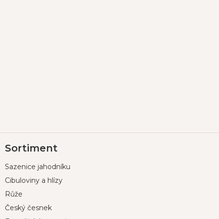
Z
Sortiment
á
p
Sazenice jahodníku
a
t
Cibuloviny a hlízy
í
Růže
Český česnek