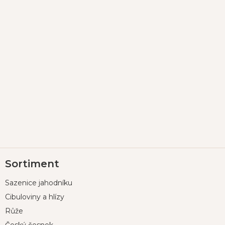
Z
Sortiment
á
p
Sazenice jahodníku
a
t
Cibuloviny a hlízy
í
Růže