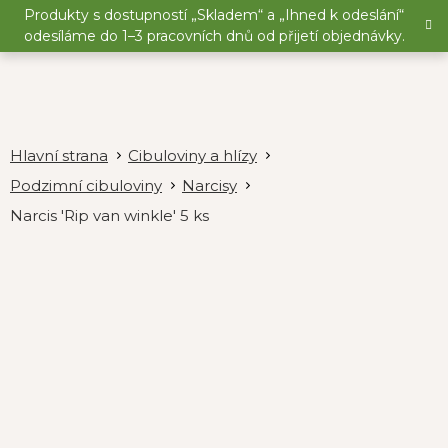
Přejít
Produkty s dostupností „Skladem“ a „Ihned k odeslání“
na
odesíláme do 1–3 pracovních dnů od přijetí objednávky.
obsah
Cibuloviny a hlízy
Podzimní cibuloviny
Narcisy
Narcis 'Rip van winkle' 5 ks