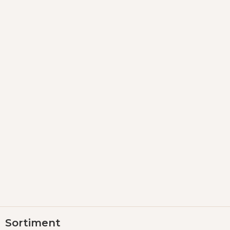
Z
Sortiment
á