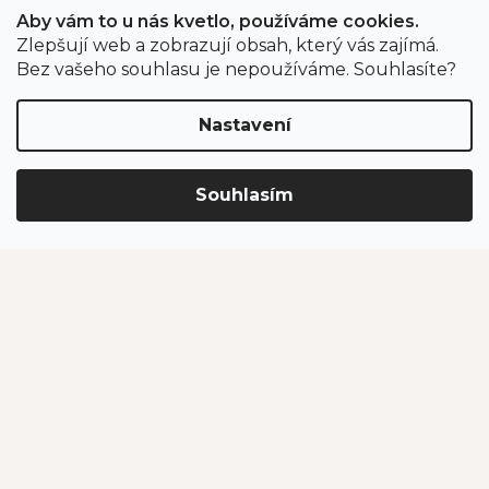
Aby vám to u nás kvetlo, používáme cookies.
Zlepšují web a zobrazují obsah, který vás zajímá.
Odběr newsletteru
Bez vašeho souhlasu je nepoužíváme. Souhlasíte?
Nastavení
Vložením e-mailu souhlasíte s podmínkami
ochrany
osobních údajů
.
Souhlasím
PŘIHLÁSIT SE
Jahodárna Brozany
Obchodní podmínky
Podmínky ochrany údajů
Vytvořil Shoptet Premium
Copyright 2026
Jahodárna Brozany nad Ohří s.r.o.
. Všechna
práva vyhrazena.
Upravit nastavení cookies