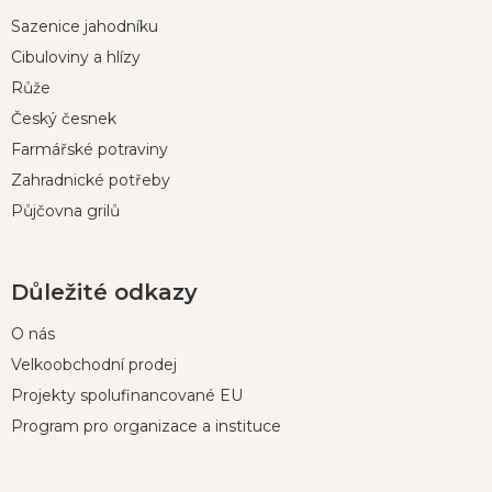
p
Sazenice jahodníku
a
t
Cibuloviny a hlízy
í
Růže
Český česnek
Farmářské potraviny
Zahradnické potřeby
Půjčovna grilů
Důležité odkazy
O nás
Velkoobchodní prodej
Projekty spolufinancované EU
Program pro organizace a instituce