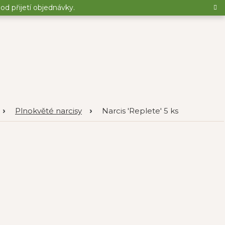
d přijetí objednávky.
Plnokvěté narcisy
Narcis 'Replete' 5 ks