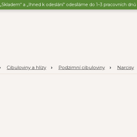
„Skladem“ a „Ihned k odeslání“ odesíláme do 1–3 pracovních dnů o
Cibuloviny a hlízy
Podzimní cibuloviny
Narcisy