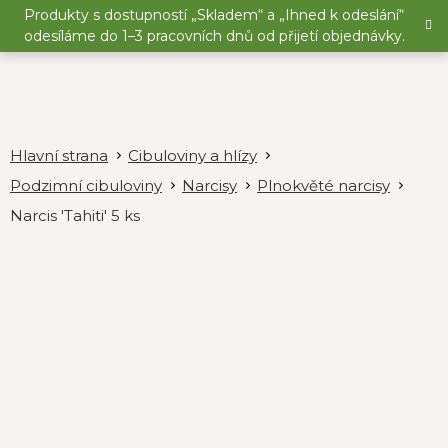
Přejít
Produkty s dostupností „Skladem“ a „Ihned k odeslání“
na
odesíláme do 1–3 pracovních dnů od přijetí objednávky.
obsah
Cibuloviny a hlízy
Podzimní cibuloviny
Narcisy
Plnokvěté narcisy
Narcis 'Tahiti' 5 ks