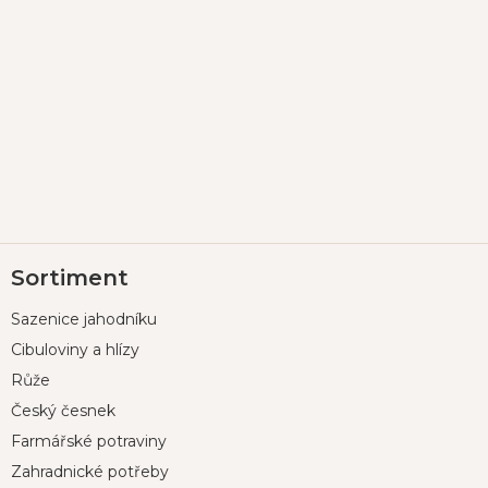
Z
Sortiment
á
p
Sazenice jahodníku
a
t
Cibuloviny a hlízy
í
Růže
Český česnek
Farmářské potraviny
Zahradnické potřeby