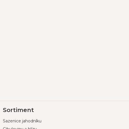
Z
Sortiment
á
p
Sazenice jahodníku
a