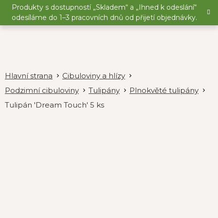
Přejít
Produkty s dostupností „Skladem“ a „Ihned k odeslání“
na
odesíláme do 1–3 pracovních dnů od přijetí objednávky.
obsah
Cibuloviny a hlízy
Podzimní cibuloviny
Tulipány
Plnokvěté tulipány
Tulipán 'Dream Touch' 5 ks