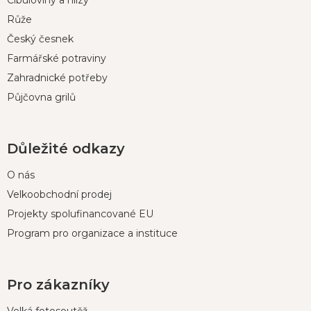
t
Cibuloviny a hlízy
í
Růže
Český česnek
Farmářské potraviny
Zahradnické potřeby
Půjčovna grilů
Důležité odkazy
O nás
Velkoobchodní prodej
Projekty spolufinancované EU
Program pro organizace a instituce
Pro zákazníky