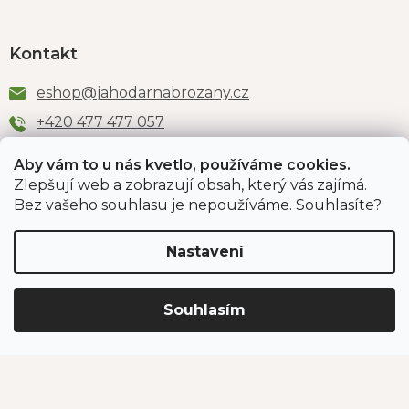
Kontakt
eshop
@
jahodarnabrozany.cz
+420 477 477 057
Aby vám to u nás kvetlo, používáme cookies.
Zlepšují web a zobrazují obsah, který vás zajímá.
Odběr newsletteru
Bez vašeho souhlasu je nepoužíváme. Souhlasíte?
Nastavení
Vložením e-mailu souhlasíte s podmínkami
ochrany
osobních údajů
.
Souhlasím
PŘIHLÁSIT SE