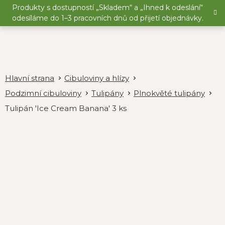
Přejít
Produkty s dostupností „Skladem“ a „Ihned k odeslání“
na
odesíláme do 1–3 pracovních dnů od přijetí objednávky.
obsah
Cibuloviny a hlízy
Podzimní cibuloviny
Tulipány
Plnokvěté tulipány
Tulipán 'Ice Cream Banana' 3 ks