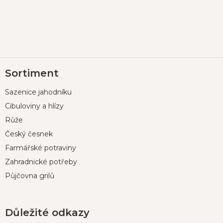
Z
Sortiment
á
p
Sazenice jahodníku
a
t
Cibuloviny a hlízy
í
Růže
Český česnek
Farmářské potraviny
Zahradnické potřeby
Půjčovna grilů
Důležité odkazy