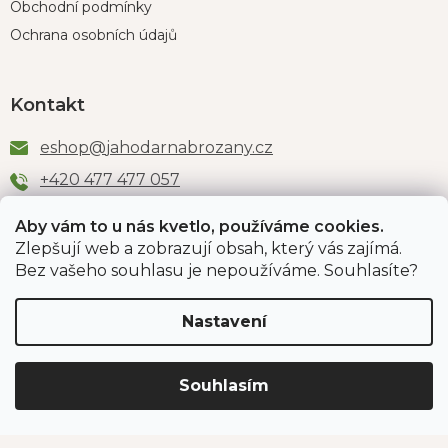
Obchodní podmínky
Ochrana osobních údajů
Kontakt
eshop
@
jahodarnabrozany.cz
+420 477 477 057
Aby vám to u nás kvetlo, používáme cookies.
Zlepšují web a zobrazují obsah, který vás zajímá.
Odběr newsletteru
Bez vašeho souhlasu je nepoužíváme. Souhlasíte?
Nastavení
Vložením e-mailu souhlasíte s podmínkami
ochrany
osobních údajů
.
Souhlasím
PŘIHLÁSIT SE