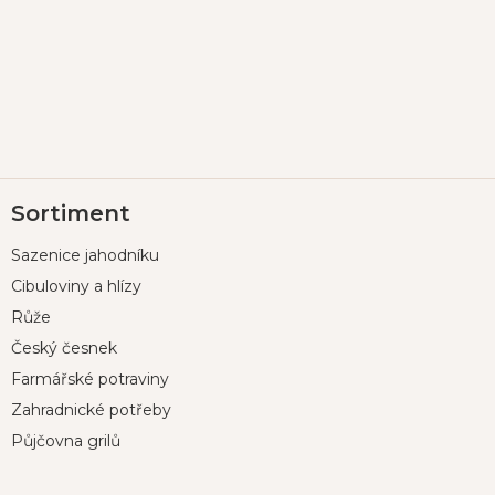
Z
Sortiment
á
p
Sazenice jahodníku
a
t
Cibuloviny a hlízy
í
Růže
Český česnek
Farmářské potraviny
Zahradnické potřeby
Půjčovna grilů