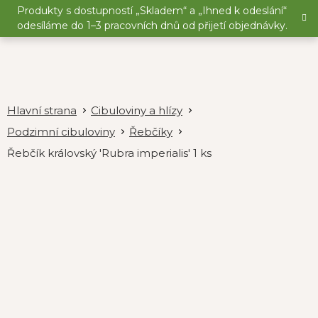
Přejít
Produkty s dostupností „Skladem“ a „Ihned k odeslání“
na
odesíláme do 1–3 pracovních dnů od přijetí objednávky.
obsah
Cibuloviny a hlízy
Podzimní cibuloviny
Řebčíky
Řebčík královský 'Rubra imperialis' 1 ks