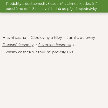
Přejít
Produkty s dostupností „Skladem“ a „Ihned k odeslání“
na
odesíláme do 1–3 pracovních dnů od přijetí objednávky.
obsah
Cibuloviny a hlízy
Jarní cibuloviny
Okrasné česneky
Sazenice česneku
Okrasný česnek 'Cernuum' převislý 1 ks