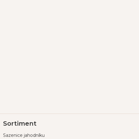
Z
Sortiment
á
p
Sazenice jahodníku
a