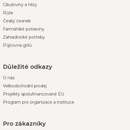
t
Cibuloviny a hlízy
í
Růže
Český česnek
Farmářské potraviny
Zahradnické potřeby
Půjčovna grilů
Důležité odkazy
O nás
Velkoobchodní prodej
Projekty spolufinancované EU
Program pro organizace a instituce
Pro zákazníky