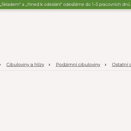
„Skladem“ a „Ihned k odeslání“ odesíláme do 1–3 pracovních dnů o
Cibuloviny a hlízy
Podzimní cibuloviny
Ostatní 