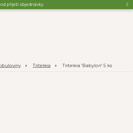
d přijetí objednávky.
cibuloviny
Triteleia
Triteleia 'Babylon' 5 ks