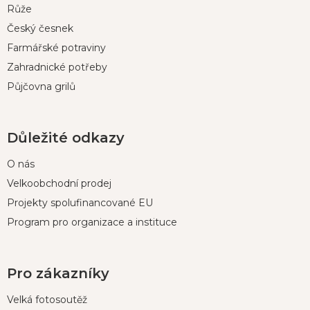
í
Růže
Český česnek
Farmářské potraviny
Zahradnické potřeby
Půjčovna grilů
Důležité odkazy
O nás
Velkoobchodní prodej
Projekty spolufinancované EU
Program pro organizace a instituce
Pro zákazníky
Velká fotosoutěž