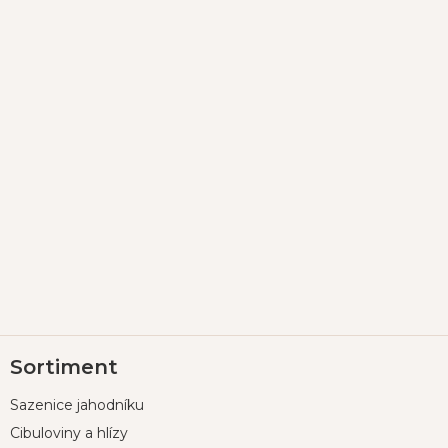
Z
Sortiment
á
p
Sazenice jahodníku
a
t
Cibuloviny a hlízy