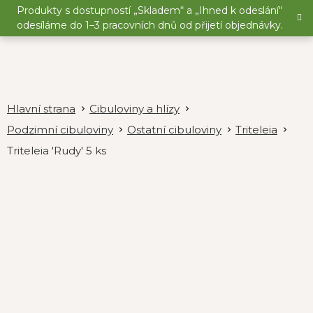
Přejít
Produkty s dostupností „Skladem“ a „Ihned k odeslání“
na
odesíláme do 1–3 pracovních dnů od přijetí objednávky.
obsah
Cibuloviny a hlízy
Podzimní cibuloviny
Ostatní cibuloviny
Triteleia
Triteleia 'Rudy' 5 ks