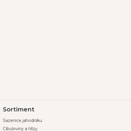
Z
Sortiment
á
p
Sazenice jahodníku
a
t
Cibuloviny a hlízy