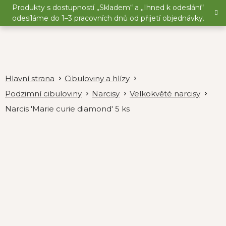
Přejít
Produkty s dostupností „Skladem“ a „Ihned k odeslání“
na
odesíláme do 1–3 pracovních dnů od přijetí objednávky.
obsah
Cibuloviny a hlízy
Podzimní cibuloviny
Narcisy
Velkokvěté narcisy
Narcis 'Marie curie diamond' 5 ks