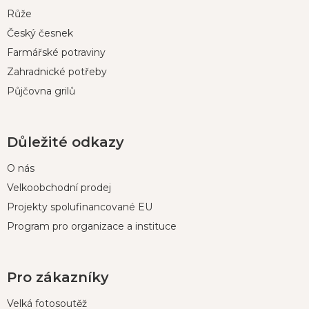
í
Růže
Český česnek
Farmářské potraviny
Zahradnické potřeby
Půjčovna grilů
Důležité odkazy
O nás
Velkoobchodní prodej
Projekty spolufinancované EU
Program pro organizace a instituce
Pro zákazníky
Velká fotosoutěž