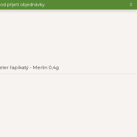
d přijetí objednávky.
eler řapíkatý - Merlin 0,4g