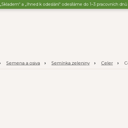
„Skladem“ a „Ihned k odeslání“ odesíláme do 1–3 pracovních dnů o
Semena a osiva
Semínka zeleniny
Celer
C