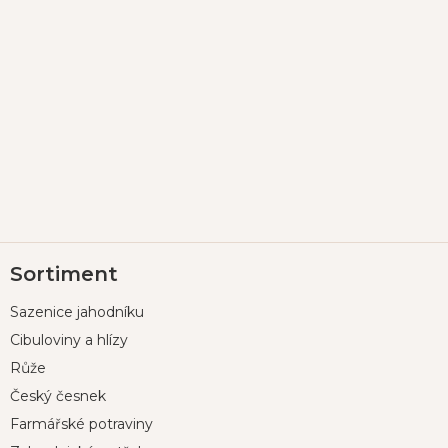
Z
Sortiment
á
p
Sazenice jahodníku
a
t
Cibuloviny a hlízy
í
Růže
Český česnek
Farmářské potraviny