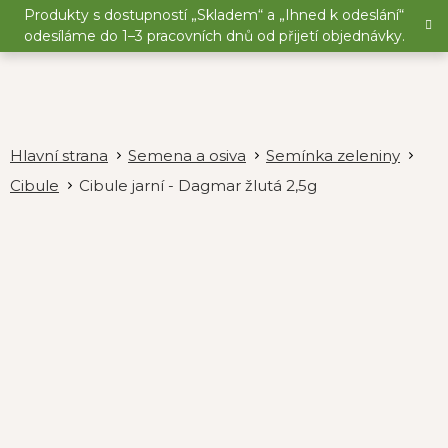
Přejít
Produkty s dostupností „Skladem“ a „Ihned k odeslání“
na
odesíláme do 1–3 pracovních dnů od přijetí objednávky.
obsah
Semena a osiva
Semínka zeleniny
Cibule
Cibule jarní - Dagmar žlutá 2,5g