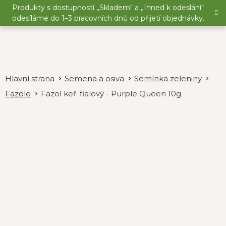
Přejít
Produkty s dostupností „Skladem“ a „Ihned k odeslání“
na
odesíláme do 1–3 pracovních dnů od přijetí objednávky.
obsah
Semena a osiva
Semínka zeleniny
Fazole
Fazol keř. fialový - Purple Queen 10g