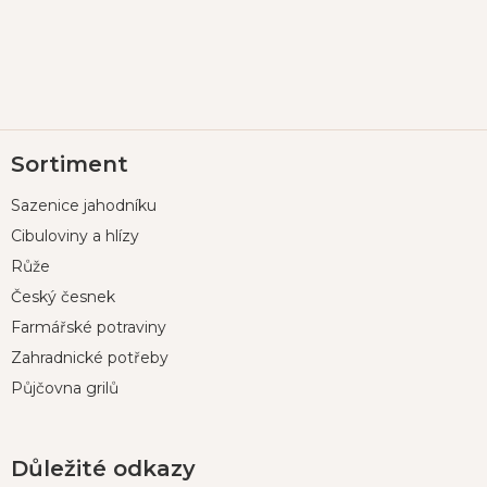
Z
Sortiment
á
p
Sazenice jahodníku
a
t
Cibuloviny a hlízy
í
Růže
Český česnek
Farmářské potraviny
Zahradnické potřeby
Půjčovna grilů
Důležité odkazy