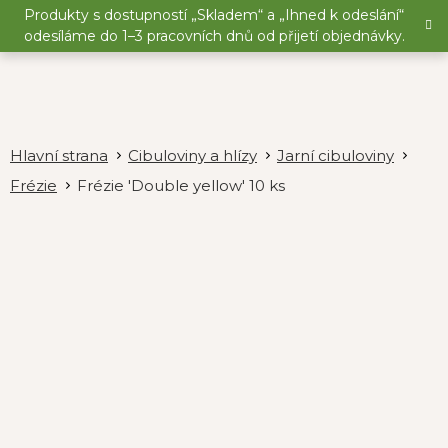
Přejít
Produkty s dostupností „Skladem“ a „Ihned k odeslání“
na
odesíláme do 1–3 pracovních dnů od přijetí objednávky.
obsah
Cibuloviny a hlízy
Jarní cibuloviny
Frézie
Frézie 'Double yellow' 10 ks