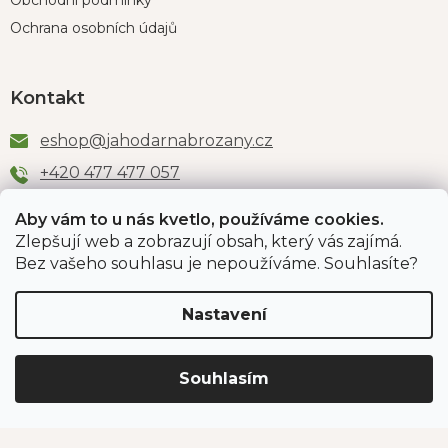
Obchodní podmínky
Ochrana osobních údajů
Kontakt
eshop
@
jahodarnabrozany.cz
+420 477 477 057
Aby vám to u nás kvetlo, používáme cookies.
Zlepšují web a zobrazují obsah, který vás zajímá.
Odběr newsletteru
Bez vašeho souhlasu je nepoužíváme. Souhlasíte?
Nastavení
Vložením e-mailu souhlasíte s podmínkami
ochrany
osobních údajů
.
Souhlasím
PŘIHLÁSIT SE