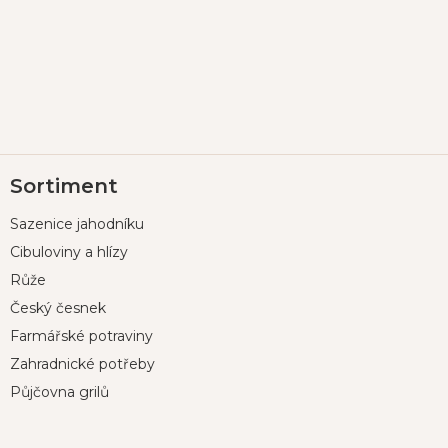
Z
Sortiment
á
p
Sazenice jahodníku
a
t
Cibuloviny a hlízy
í
Růže
Český česnek
Farmářské potraviny
Zahradnické potřeby
Půjčovna grilů