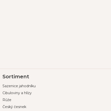
Z
Sortiment
á
p
Sazenice jahodníku
a
t
Cibuloviny a hlízy
í
Růže
Český česnek