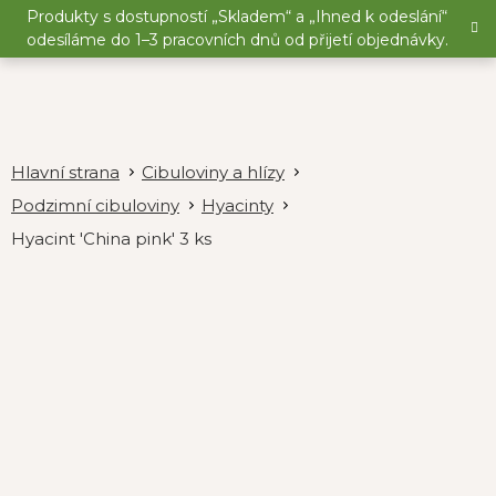
Přejít
Produkty s dostupností „Skladem“ a „Ihned k odeslání“
na
odesíláme do 1–3 pracovních dnů od přijetí objednávky.
obsah
Cibuloviny a hlízy
Podzimní cibuloviny
Hyacinty
Hyacint 'China pink' 3 ks