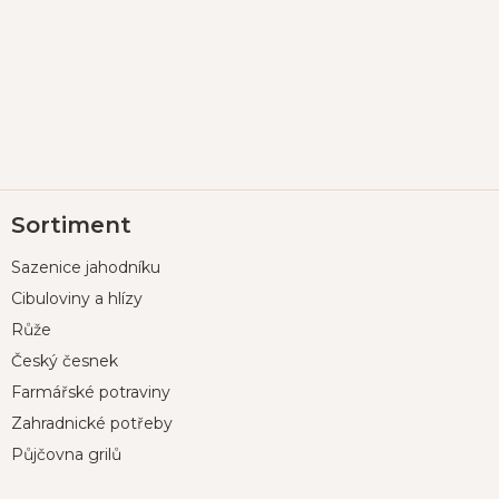
Z
Sortiment
á
p
Sazenice jahodníku
a
t
Cibuloviny a hlízy
í
Růže
Český česnek
Farmářské potraviny
Zahradnické potřeby
Půjčovna grilů