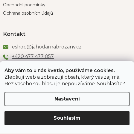
Obchodní podmínky
Ochrana osobních údajů
Kontakt
eshop
@
jahodarnabrozany.cz
+420 477 477 057
Aby vám to u nás kvetlo, používáme cookies.
Zlepšují web a zobrazují obsah, který vás zajímá.
Odběr newsletteru
Bez vašeho souhlasu je nepoužíváme. Souhlasíte?
Nastavení
Vložením e-mailu souhlasíte s podmínkami
ochrany
osobních údajů
.
Souhlasím
PŘIHLÁSIT SE