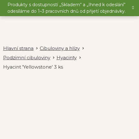
Přejít
Produkty s dostupností „Skladem“ a „Ihned k odeslání“
na
odesíláme do 1–3 pracovních dnů od přijetí objednávky.
obsah
Cibuloviny a hlízy
Podzimní cibuloviny
Hyacinty
Hyacint 'Yellowstone' 3 ks