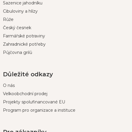
Sazenice jahodníku
a
t
Cibuloviny a hlízy
í
Růže
Český česnek
Farmářské potraviny
Zahradnické potřeby
Půjčovna grilů
Důležité odkazy
O nás
Velkoobchodní prodej
Projekty spolufinancované EU
Program pro organizace a instituce