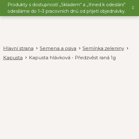
Přejít
Produkty s dostupností „Skladem“ a „Ihned k odeslání“
na
odesíláme do 1–3 pracovních dnů od přijetí objednávky.
obsah
Semena a osiva
Semínka zeleniny
Kapusta
Kapusta hlávková - Předzvěst raná 1g