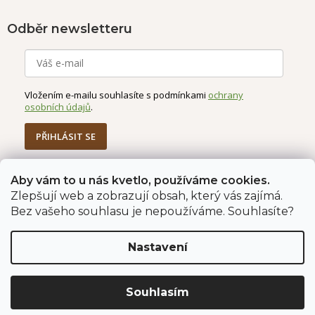
Odběr newsletteru
Vložením e-mailu souhlasíte s podmínkami
ochrany
osobních údajů
.
PŘIHLÁSIT SE
Aby vám to u nás kvetlo, používáme cookies.
Zlepšují web a zobrazují obsah, který vás zajímá.
Jahodárna Brozany
Obchodní podmínky
Bez vašeho souhlasu je nepoužíváme. Souhlasíte?
Podmínky ochrany údajů
Nastavení
Vytvořil Shoptet Premium
Copyright 2026
Jahodárna Brozany nad Ohří s.r.o.
. Všechna
Souhlasím
práva vyhrazena.
Upravit nastavení cookies