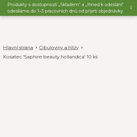
Přejít
Produkty s dostupností „Skladem“ a „Ihned k odeslání“
na
odesíláme do 1–3 pracovních dnů od přijetí objednávky.
obsah
Cibuloviny a hlízy
Kosatec 'Saphire beauty hollandica' 10 ks