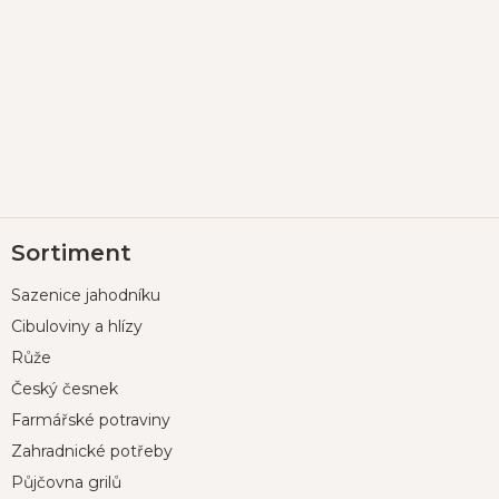
Z
Sortiment
á
p
Sazenice jahodníku
a
t
Cibuloviny a hlízy
í
Růže
Český česnek
Farmářské potraviny
Zahradnické potřeby
Půjčovna grilů